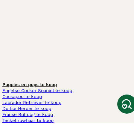
Puppies en pups te koop
Engelse Cocker Spaniel te koop
Cockapoo te koop
Labrador Retriever te koop
Duitse Herder te koop
Franse Bulldog te koop
Teckel ruwhaar te koop
Cavapoo te koop