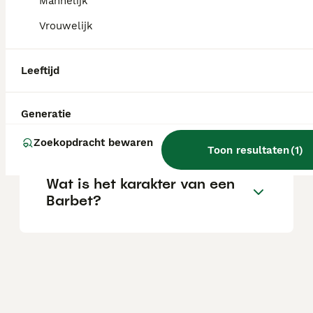
Mannelijk
Vrouwelijk
Hoeveel kost een Barbet
pup?
Leeftijd
Zijn barbets geschikte
Generatie
gezinshonden?
Zoekopdracht bewaren
Toon resultaten
(
1
)
Wat is het karakter van een
Barbet?