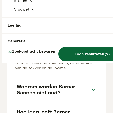
Mannelijk
Vrouwelijk
FAQ's
Leeftijd
Wat kost een Berner
Sennenhond?
Generatie
De gemiddelde prijs voor een Berner
Zoekopdracht bewaren
Sennenhond pup in Nederland ligt rond de
Toon resultaten
(
2
)
€1029 maar dit kan variëren afhankelijk van
factoren zoals de stamboom, de reputatie
van de fokker en de locatie.
Waarom worden Berner
Sennen niet oud?
Hoe lang leeft Berner