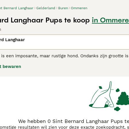
nt Bernard Langhaar
Gelderland
Buren
Ommeren
ard Langhaar Pups te koop
in Ommere
n
rd Langhaar
is een imposante, maar rustige hond. Ondanks zijn grootte is 
ng gehouden worden met een zekere mate van eigenzinnigheid
t bewaren
ernard adviespagina voor informatie over dit hondenras.
We hebben 0 Sint Bernard Langhaar Pups t
komstige resultaten wil zien voor deze exacte zoekopdracht, 