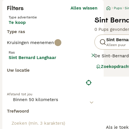
Filters
Alles wissen
Pups
Si
Type advertentie
Sint Bern
Te koop
0 Pups gevonde
Type ras
Sint Berna
Kruisingen meenemen
Alleen puur
Ras
De Sint-Bernard 
Sint Bernard Langhaar
moet ook rekeni
Zoekopdrach
beschermen.
Uw locatie
Lees onze Sint B
Afstand tot jou
Trefwoord
Als je toe