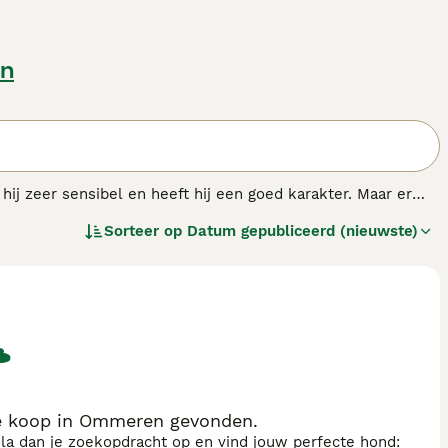
n
hij zeer sensibel en heeft hij een goed karakter. Maar er
, en een soms sterke neiging om zijn territorium te
Sorteer op
Datum gepubliceerd (nieuwste)
e koop in Ommeren gevonden.
sla dan je zoekopdracht op en vind jouw perfecte hond: