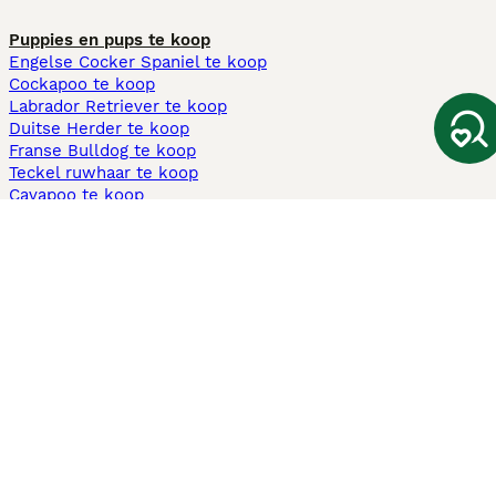
Puppies en pups te koop
Engelse Cocker Spaniel te koop
Cockapoo te koop
Labrador Retriever te koop
Duitse Herder te koop
Franse Bulldog te koop
Teckel ruwhaar te koop
Cavapoo te koop
Andere populaire pagina's
Honden te koop in Amsterdam
Pups te koop Limburg​
Pups te koop Friesland​
Honden te koop in Gelderland
Honden te koop in Den Haag
Honden te koop in Enschede
Adopteer hond in Nederland
Informatie
Over ons