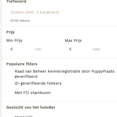
Trefwoord
Lees onze Schapendoes adviespagina voor informatie over
dit hondenras.
We hebben 0 Nederlandse Schapendoes Pups
0/100 tekens
te koop in Ommeren gevonden.
Als je toekomstige resultaten wil zien voor deze 
Prijs
exacte zoekopdracht, sla dan je zoekopdracht op en 
vind jouw perfecte hond:
Min Prijs
Max Prijs
€
€
Zoekopdracht bewaren
Populaire filters
FAQ's
Raad van Beheer kennelregistratie door PuppyPlaats
geverifieerd
ID-geverifieerde fokkers
Wat is de prijs van een
Met FCI stamboom
Nederlandse Schapendoes
pup?
Geslacht van het huisdier
De Nederlandse Schapendoes heeft een