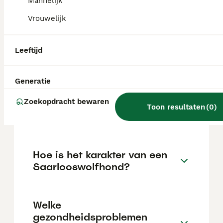
Mannelijk
tijdens de puppyleeftijd. Opgesloten worden
vindt hij vreselijk.
Vrouwelijk
Leeftijd
Hoe oud kan een
Saarlooswolfhond worden?
Generatie
Zoekopdracht bewaren
Wat is de prijs van een
Toon resultaten
(
0
)
Saarlooswolfhond?
Hoe is het karakter van een
Saarlooswolfhond?
Welke
gezondheidsproblemen