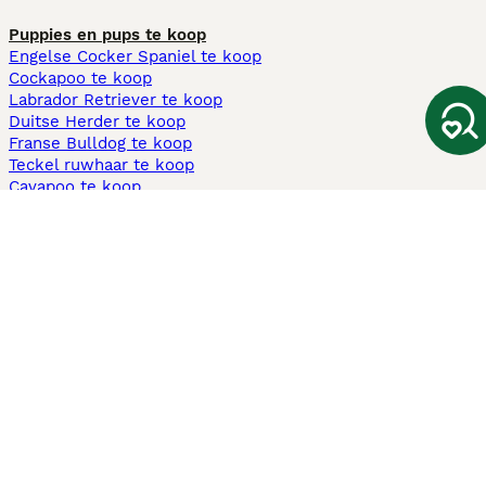
Puppies en pups te koop
Engelse Cocker Spaniel te koop
Cockapoo te koop
Labrador Retriever te koop
Duitse Herder te koop
Franse Bulldog te koop
Teckel ruwhaar te koop
Cavapoo te koop
Andere populaire pagina's
Honden te koop in Amsterdam
Pups te koop Limburg​
Pups te koop Friesland​
Honden te koop in Gelderland
Honden te koop in Den Haag
Honden te koop in Enschede
Adopteer hond in Nederland
Informatie
Over ons