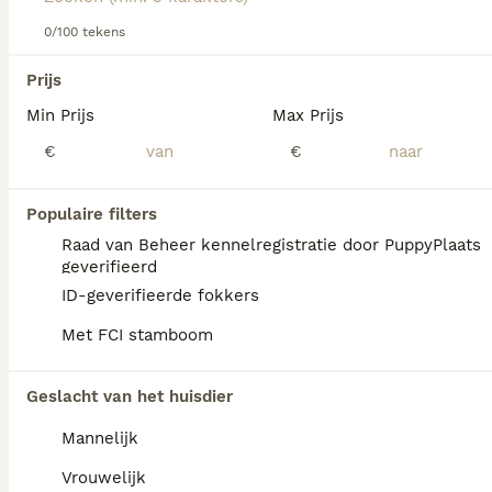
over dit hondenras.
0/100 tekens
We hebben 0 Saarlooswolfhond Pups te koop
Prijs
in Noord-Brabant gevonden.
Min Prijs
Max Prijs
Als je toekomstige resultaten wil zien voor deze 
exacte zoekopdracht, sla dan je zoekopdracht op en 
€
€
vind jouw perfecte hond:
Zoekopdracht bewaren
Populaire filters
Raad van Beheer kennelregistratie door PuppyPlaats
geverifieerd
FAQ's
ID-geverifieerde fokkers
Met FCI stamboom
Kan een Saarlooswolfhond
Geslacht van het huisdier
alleen thuis blijven?
Mannelijk
De Saarlooswolfhond vindt alleen
thuisblijven niet prettig, maar hij kan het
Vrouwelijk