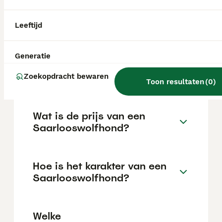
aangeleerd worden om een paar uur alleen
te zijn als dit rustig wordt opgebouwd
tijdens de puppyleeftijd. Opgesloten worden
Leeftijd
vindt hij vreselijk.
Generatie
Hoe oud kan een
Saarlooswolfhond worden?
Zoekopdracht bewaren
Toon resultaten
(
0
)
Wat is de prijs van een
Saarlooswolfhond?
Hoe is het karakter van een
Saarlooswolfhond?
Welke