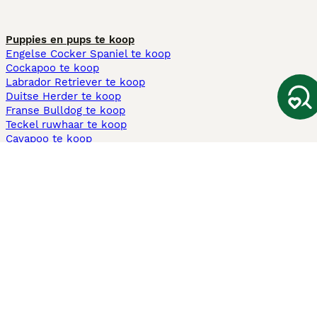
Puppies en pups te koop
Engelse Cocker Spaniel te koop
Cockapoo te koop
Labrador Retriever te koop
Duitse Herder te koop
Franse Bulldog te koop
Teckel ruwhaar te koop
Cavapoo te koop
Andere populaire pagina's
Honden te koop in Amsterdam
Pups te koop Limburg​
Pups te koop Friesland​
Honden te koop in Gelderland
Honden te koop in Den Haag
Honden te koop in Enschede
Adopteer hond in Nederland
Informatie