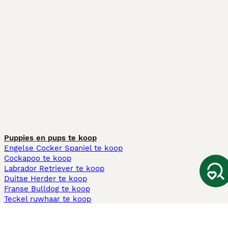
Puppies en pups te koop
Engelse Cocker Spaniel te koop
Cockapoo te koop
Labrador Retriever te koop
Duitse Herder te koop
Franse Bulldog te koop
Teckel ruwhaar te koop
Cavapoo te koop