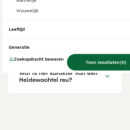
Mannelijk
Vrouwelijk
Wat is het karakter van een
Heidewachtel hond?
Leeftijd
Wat is de levensverwachting
Generatie
van een Heidewachtel?
Zoekopdracht bewaren
Toon resultaten
(
0
)
Wat is het karakter van een
Heidewachtel reu?