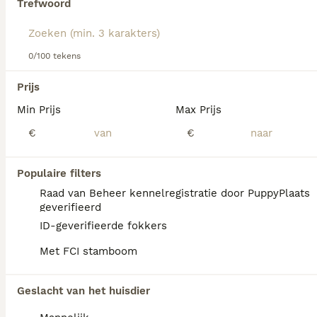
Trefwoord
Lees onze
Rhodesian Ridgeback adviespagina
voor
informatie over dit hondenras.
We hebben 0 Rhodesian Ridgeback Pups te
0/100 tekens
koop in Maasland gevonden.
Als je toekomstige resultaten wil zien voor deze 
Prijs
exacte zoekopdracht, sla dan je zoekopdracht op en 
vind jouw perfecte hond:
Min Prijs
Max Prijs
€
€
Zoekopdracht bewaren
Populaire filters
FAQ's
Raad van Beheer kennelregistratie door PuppyPlaats
geverifieerd
ID-geverifieerde fokkers
Wat kost een Rhodesian
Met FCI stamboom
Ridgeback?
De gemiddelde prijs voor een Rhodesian
Geslacht van het huisdier
Ridgeback pup in Nederland ligt rond de