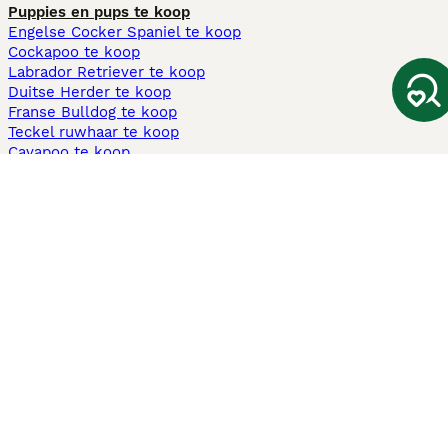
Puppies en pups te koop
Engelse Cocker Spaniel te koop
Cockapoo te koop
Labrador Retriever te koop
Duitse Herder te koop
Franse Bulldog te koop
Teckel ruwhaar te koop
Cavapoo te koop
Andere populaire pagina's
Honden te koop in Amsterdam
Pups te koop Limburg​
Pups te koop Friesland​
Honden te koop in Gelderland
Honden te koop in Den Haag
Honden te koop in Enschede
Adopteer hond in Nederland
Informatie
Over ons
Privacybeleid