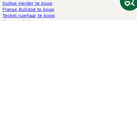
Duitse Herder te koop
Franse Bulldog te koop
Teckel ruwhaar te koop
Cavapoo te koop
Andere populaire pagina's
Honden te koop in Amsterdam
Pups te koop Limburg​
Pups te koop Friesland​
Honden te koop in Gelderland
Honden te koop in Den Haag
Honden te koop in Enschede
Adopteer hond in Nederland
Informatie
Over ons
Privacybeleid
Support
Pers
Voorwaarden
Pups verkopen