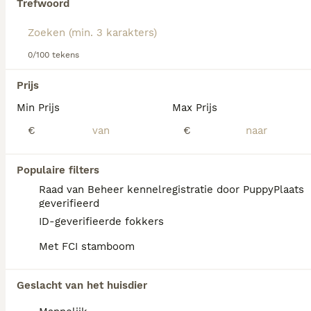
Trefwoord
Lees onze
Schotse Herdershond (korthaar) adviespagina
voor informatie over dit hondenras.
We hebben 0 Schotse Herdershond korthaar
0/100 tekens
Pups te koop in Maasland gevonden.
Als je toekomstige resultaten wil zien voor deze 
Prijs
exacte zoekopdracht, sla dan je zoekopdracht op en 
vind jouw perfecte hond:
Min Prijs
Max Prijs
€
€
Zoekopdracht bewaren
Populaire filters
FAQ's
Raad van Beheer kennelregistratie door PuppyPlaats
geverifieerd
ID-geverifieerde fokkers
Wat is het karakter van een
Met FCI stamboom
Schotse Herdershond
Korthaar?
Geslacht van het huisdier
De Kortharige Collie is een vrolijke,