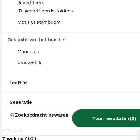
geverifieerd
ID-geverifieerde fokkers
Met FCI stamboom
Geslacht van het huisdier
Mannelijk
Vrouwelijk
Leeftijd
11
Generatie
Te koop Toy poedel pups met FCI stamboom
Zoekopdracht bewaren
Toon resultaten
(
6
)
Poedel Toy
7 weken
1
1