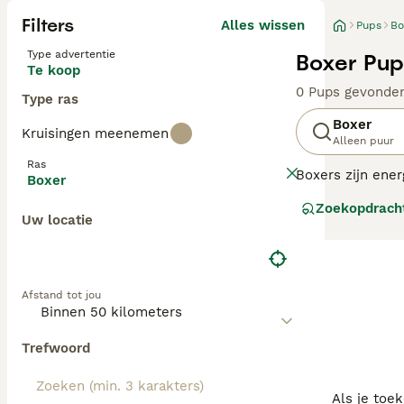
Filters
Alles wissen
Pups
Bo
Type advertentie
Boxer Pup
Te koop
0 Pups gevonde
Type ras
Boxer
Kruisingen meenemen
Alleen puur
Ras
Boxers zijn ene
Boxer
houden ervan om
Zoekopdrach
dat ze van natur
Uw locatie
Lees onze
Boxer
Afstand tot jou
Trefwoord
Als je toe