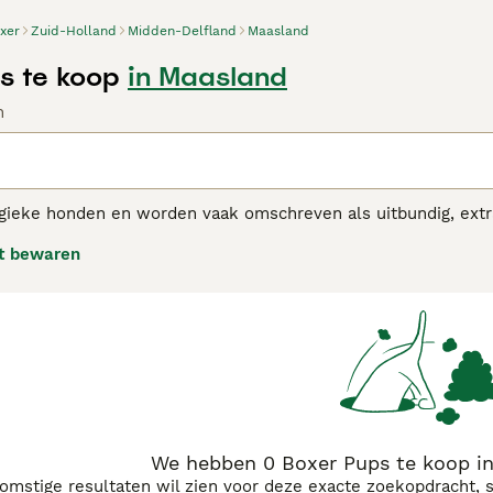
xer
Zuid-Holland
Midden-Delfland
Maasland
s te koop
in Maasland
n
rgieke honden en worden vaak omschreven als uitbundig, extra
 vermaakt en geamuseerd te worden en hebben een vrolijke l
t bewaren
e zo extravert zijn, betekent dat u veel plezier met ze kunt 
 adviespagina
voor informatie over dit hondenras.
We hebben 0 Boxer Pups te koop i
komstige resultaten wil zien voor deze exacte zoekopdracht, 