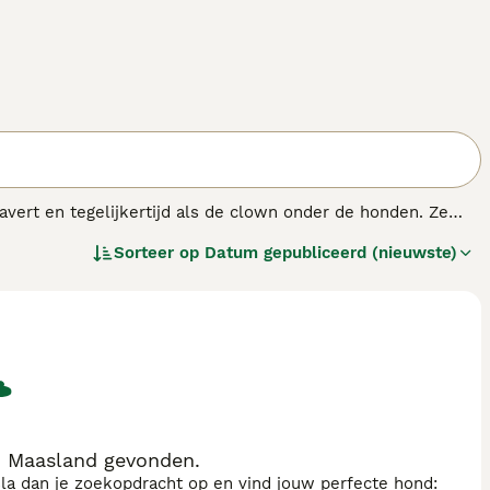
vert en tegelijkertijd als de clown onder de honden. Ze
evenshouding. De honden zijn extreem loyaal en het feit
Sorteer op
Datum gepubliceerd (nieuwste)
hebben.
n Maasland gevonden.
sla dan je zoekopdracht op en vind jouw perfecte hond: