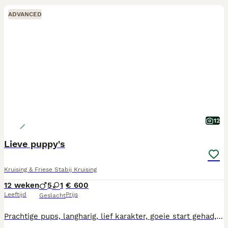
ADVANCED
12
Lieve puppy's
Kruising & Friese Stabij Kruising
12 weken
5
1
€ 600
Leeftijd
Prijs
Geslacht
Prachtige pups, langharig, lief karakter, goeie start gehad, krijgen veel aandacht van kinderen, zoeken een fijn baasje.