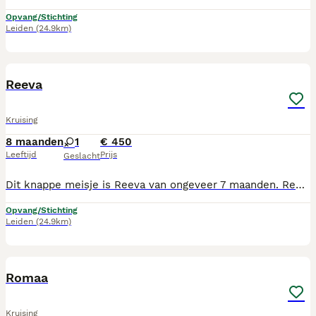
Opvang/Stichting
Leiden
(24.9km)
9
Reeva
Kruising
8 maanden
1
€ 450
Leeftijd
Prijs
Geslacht
Dit knappe meisje is Reeva van ongeveer 7 maanden. Reeva is achtergelaten in het bos aan een ketting aan een boom. Gelukkig werd zij optijd gevonden en in het asiel in Bulgarije terecht gekomen. Reeva is een echte knuffel en vind mensen dan ook erg gezellig. Natuurlijk moet zij alles nog leren, een cursus is ook zeker aan te raden. Wandelingen maken zal ze erg leuk vinden, lekker samen op avontuur. Reeva heeft het ook wel nodig haar energie kwijt te kunnen. Het lijkt erop dat er iets van een husky x witte herder of misschien wel pomsky in Reeva zit. Kinderen kent ze nog niet, wij verwachten dat zij kinderen vanaf een jaar of 12 het gezelligste zal vinden of kinderen die honden gewend zijn. Ervaring met honden is fijn want Reeva is zeker een dame die weet wat ze wil. Met de meeste andere honden is zij sociaal en wil ze spelen. Wij denken dat ze wel graag de enigste hond in huis wil zijn of samen met een leuke vriend/vriendin. Verliefd op deze knappe meid? Neem dan contact met ons op voor een kennismaking. Reeva is gevaccineerd, ontwormd, behandeld tegen vlooien en teken, 3D test, gechipt en in het bezit van een Europees paspoort. Reeva krijgt een veiligheidstuig en heupgordel mee.
Opvang/Stichting
Leiden
(24.9km)
9
Romaa
Kruising