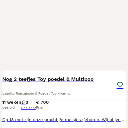
24
2
Nog 2 teefjes Toy poedel & Multipoo
Lagotto Romagnolo & Poedel Toy Kruising
11 weken
3
€ 700
Leeftijd
Prijs
Geslacht
Op 18 mei zijn onze prachtige meisjes geboren. Wij blijven klein met maximaal 30 cm hoogte. Mama is waterhond kruising en 30cm hoog, en vader is volbloed toy poedel en 28cm hoog. Twee teefjes blijven extra klein. Beiden zijn onze eigen lieve en zeer sociale honden. De pupjes krijgen vleesvoeding en graanvrije voeding en drinken ook nog bij de moeder. De socialisatie is met andere honden en dieren, kinderen en volwassenen. Wij nemen ze mee naar buiten en in de auto, leren de puppyriem aan en maken ze puppypad zindelijk. Van de dierenarts krijgen zij hun EU paspoort, puppyvaccin, gezondheidsverklaring en ontworming. Teefje 1 is een driekleur wit/bruin/zwart, met prachtige accenten in het gezicht. Zij is zacht en rustig in haar karakter. Teefje 2 is wit met zwart, zij is de kleinste van het nest. Haar karakter is ook zacht en onderzoekend. Teefje 3 is zwart met wit, zij is de sneltse in de ontwikkeling. Gaat het makkelijkste op onderzoek uit en neemt het voortouw. U bent welkom om deze lieve meiden te ontmoeten. Tot snel en Lieve groetjes van ons!