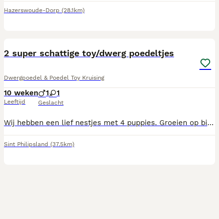
Hazerswoude-Dorp
(28.1km)
5
2 super schattige toy/dwerg poedeltjes
Dwergpoedel & Poedel Toy Kruising
10 weken
1
1
Leeftijd
Geslacht
Wij hebben een lief nestjes met 4 puppies. Groeien op binnen ons gezinnetje. Vader en moeder zijn echte knuffelkontjes ze zitten graag bij je. De moeder van de knuffelbeertjes is aanwezig de vader woont bij ons op het dorp. De kleintjes worden ontwormt bij 2-4- 6 en 8 weken. Krijgen met 6 weken alles wat nodig is na een bezoekje aan de dierenarts worden voorzien van de nodige entingen paspoort en een chip. Beide ouders zijn nagekeken bij de dierenarts voor we aan het nestje zijn begonnen. Het leek ons leuk eens een nestje te hebben en dat is het ook echt. We genieten iedere dag weer van deze kleine smurfjes. Maar helaas kunnen ze niet allemaal blijven dus worden er nog 2 aangeboden voor verkoop. We hebben nog een reutje en een teefje die vanaf 24 juli zouden mogen verhuizen. Mocht je intresse hebben neem gerust contact op. Mochten er vragen zijn mag er een berichtje worden gestuurd. Let wel op wij vragen een aanbetaling van 500 euro bij reservering. Eventuele ophaal datum ivm bijvoorbeeld vakantie is altijd bespreekbaar. Onze vraagprijs is 2000 euro. Heeft u intresse in een kleine schurk neem gerust contact op. UBN 8801335
Sint Philipsland
(37.5km)