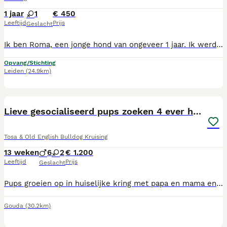
1 jaar
1
€ 450
Leeftijd
Prijs
Geslacht
Ik ben Roma, een jonge hond van ongeveer 1 jaar. Ik werd helemaal alleen gevonden in Bulgarije tussen een groepje zwerf honden. Gelukkig werd ik gevonden en naar het asiel gebracht. Sindsdien wachte ik in het asiel, hopend op iemand die mij een kans wil geven. Nu mocht ik op reis naar Nederland opzoek naar mijn eigen huis. In nieuwe situaties en naar nieuwe mensen ben ik in eerste instantie wat afwachtend maar al snel wint mijn nieuwsgierigheid. Tijdens een kennismaking zal ik dus niet direct naar je toekomen. Ik moet nog veel leren het is allemaal nieuw voor mij. Maar ik ben leergierig en ik vind het fijn om samen te werken. Samen een cursus volgen lijkt mij dan ook zeker leuk. En lekkere wandelingen? Daar droom ik elke dag van, ik heb het ook wel nodig mijn energie kwijt te kunnen. Aan de riem lopen gaat al best goed. Kinderen vind ik wel een beetje spannend, wat oudere kinderen vanaf een jaar of 12 zijn geen probleem. Ik ben vriendelijk sociaal met andere honden. Ik wil mijn huis best delen met een honden vriend of vriendin maar niet teveel hoor want dan moet ik mijn aandacht zo delen. Ik ben wen grote dame. Wat ik het allerliefst wil? Een plek waar ik veilig ben, iemand die mij helpt de wereld te leren kennen en me laat voelen dat ik erbij hoor. Roma is gesteriliseerd, volledig gevaccineerd, ontwormd, behandeld tegen vlooien en teken, gechipt en in het bezit van een Europees paspoort. Roma krijgt een veiligheidstuig en heupgordel mee.
Opvang/Stichting
Leiden
(24.9km)
14
Lieve gesocialiseerd pups zoeken 4 ever home
Tosa & Old English Bulldog Kruising
13 weken
6
2
€ 1.200
Leeftijd
Prijs
Geslacht
Pups groeien op in huiselijke kring met papa en mama en 4 kinderen en 2 poezen. Ze zijn echt super lief groeien goed eigenlijk alles doen ze perfect. Ze zijn mat zindelijk. Ze vinden het heerlijk om lekker in de tuin te lopen. Ze zijn netjes ontwormd via schema en hebben netjes de entingen gehad. Ze zijn gechipt en krijgen paspoort mee De dierenarts heeft ze helemaal gezond verklaard. U bent welkom om ze te ontmoeten ik weet zeker dat u verliefd wordt op ze. Een heel goed huisje vind ik belangrijk prijs is bespreekbaar als u vragen heeft kunt u mij bellen of chatten
Gouda
(30.2km)