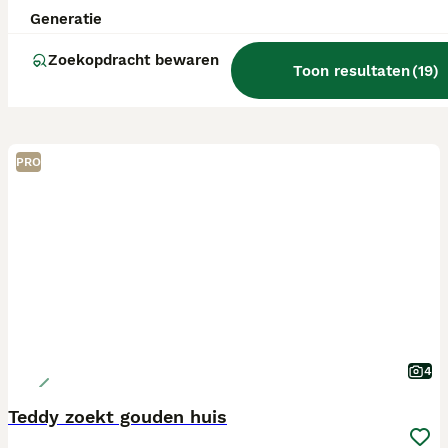
Generatie
Zoekopdracht bewaren
Toon resultaten
(
19
)
PRO
4
Teddy zoekt gouden huis