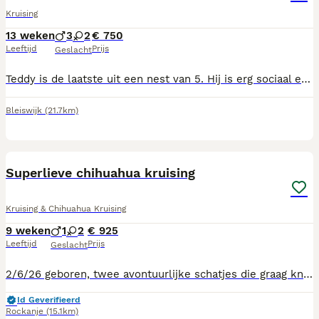
Kruising
13 weken
3
2
€ 750
Leeftijd
Prijs
Geslacht
Teddy is de laatste uit een nest van 5. Hij is erg sociaal en leergierig. Zijn broertjes en zusjes zijn net uitgevlogen en we willen Voor hem ook net zo’n gouden huis als de rest heeft gekregen. Teddy is verder gek van water en stoeien.
Bleiswijk
(21.7km)
12
3
Superlieve chihuahua kruising
Kruising & Chihuahua Kruising
9 weken
1
2
€ 925
Leeftijd
Prijs
Geslacht
2/6/26 geboren, twee avontuurlijke schatjes die graag knuffelen, goed zijn gesocialiseerd en inmiddels zo goed als zindelijk zijn en de nacht heerlijk door slapen. Een heeft de looks van papa en de ander is een gelijkenis van mama, maar veel knapper😉 Eventueel ook samen te plaatsen zodat ze nooit alleen hoeven te zijn 🥰🍀
Id Geverifieerd
Rockanje
(15.1km)