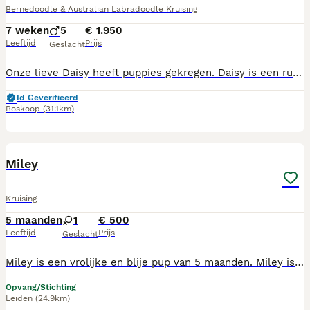
Bernedoodle & Australian Labradoodle Kruising
7 weken
5
€ 1.950
Leeftijd
Prijs
Geslacht
Onze lieve Daisy heeft puppies gekregen. Daisy is een rustige bernerdoodle, blaft wanneer dat nodig is en kan goed alleen zijn en verhaard niet. De pups hebben een paspoort. De puppies groeien bij ons op in de keuken, zijn geluiden gewend. De puppies lopen regelmatig buiten, doen daar ook regelmatig hun behoefte. De puppies zijn door de dierenarts nagekeken en hebben een flens of crul vacht. Daisy schofthoogte: 52 Vader schofthoogte: 45 Voor verdere vragen of serieuze interesse, zijn de pups te bewonderen of kan ik meer informatie geven.
Id Geverifieerd
Boskoop
(31.1km)
7
Miley
Kruising
5 maanden
1
€ 500
Leeftijd
Prijs
Geslacht
Miley is een vrolijke en blije pup van 5 maanden. Miley is door een lieve mevrouw uit een gemeente asiel in Bulgarije weggehaald. De kans dat zij hier anders uit zal komen was heel erg klein. Deze mevrouw heeft Miley opgevangen tot zij oud genoeg was om naar Nederland te komen. Miley is een vrolijke meid en een echte knuffel. Ze ligt graag dichtbij je of tegen je aan. Loop je ergens en vind Miley het tijd om te knuffelen? Dan laat zij zich gewoon op haar rug vallen. Kinderen zullen geen probleem voor Miley zijn. Katten kent zij nog niet. Zoals iedere jonge hond moet Miley nog alles leren. Met geduld, liefde en begeleiding zal ze zich ontwikkelen tot een geweldige huisgenoot. Een puppycursus is daarom zeker aan te raden. Zo bouwen jullie samen aan vertrouwen, een goede band en vooral veel plezier. Miley zal genieten van fijne wandelingen en heeft het nodig een lange wandeling te maken. Aan de riem lopen vind Miley nog erg raar. Wij verwachten dat Miley een grote dame zal worden. Ben je op zoek naar een lieve vriendin? Neem dan contact met ons op voor een kennismaking. Miley is gevaccineerd, ontwormd, behandeld tegen vlooien en teken, 3D test, gechipt en in het bezit van een Europees paspoort. Miley krijgt een veiligheidstuig en heupgordel mee.
Opvang/Stichting
Leiden
(24.9km)