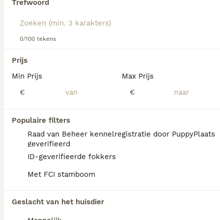
Trefwoord
We hebben 0 Amerikaanse Naakthond Pups
0/100 tekens
te koop in Maasland gevonden.
Als je toekomstige resultaten wil zien voor deze 
Prijs
exacte zoekopdracht, sla dan je zoekopdracht op en 
vind jouw perfecte hond:
Min Prijs
Max Prijs
€
€
Zoekopdracht bewaren
Populaire filters
FAQ's
Raad van Beheer kennelregistratie door PuppyPlaats
geverifieerd
ID-geverifieerde fokkers
Wat kost een Amerikaanse
Met FCI stamboom
naakthond?
De Amerikaanse naakthond is een bijzonder
Geslacht van het huisdier
ras dat niet breed beschikbaar is, waardoor