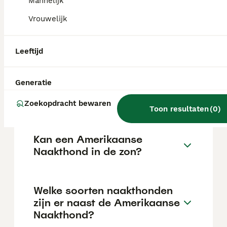
de aanschafprijs aan de hogere kant ligt.
Mannelijk
Vrouwelijk
Zijn Amerikaanse naakte
terriërs goede huisdieren?
Leeftijd
Generatie
Hoe is het karakter van een
Amerikaanse Naakthond?
Zoekopdracht bewaren
Toon resultaten
(
0
)
Kan een Amerikaanse
Naakthond in de zon?
Welke soorten naakthonden
zijn er naast de Amerikaanse
Naakthond?