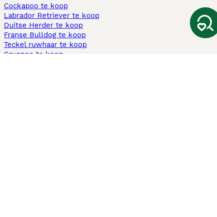
Cockapoo te koop
Labrador Retriever te koop
Duitse Herder te koop
Franse Bulldog te koop
Teckel ruwhaar te koop
Cavapoo te koop
Andere populaire pagina's
Honden te koop in Amsterdam
Pups te koop Limburg​
Pups te koop Friesland​
Honden te koop in Gelderland
Honden te koop in Den Haag
Honden te koop in Enschede
Adopteer hond in Nederland
Informatie
Over ons
Privacybeleid
Support
Pers