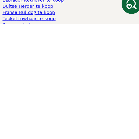
Labrador Retriever te koop
Duitse Herder te koop
Franse Bulldog te koop
Teckel ruwhaar te koop
Cavapoo te koop
Andere populaire pagina's
Honden te koop in Amsterdam
Pups te koop Limburg​
Pups te koop Friesland​
Honden te koop in Gelderland
Honden te koop in Den Haag
Honden te koop in Enschede
Adopteer hond in Nederland
Informatie
Over ons
Privacybeleid
Support
Pers
Voorwaarden
Pups verkopen