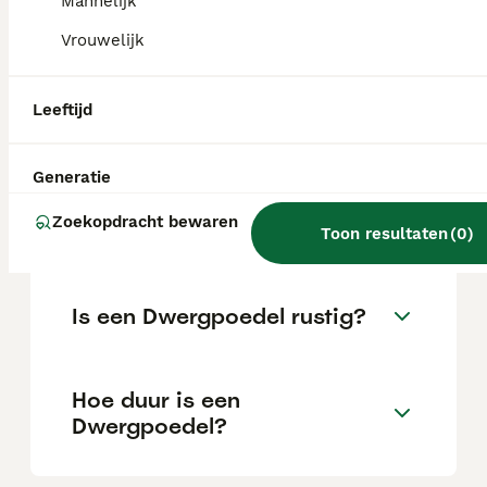
Mannelijk
de locatie.
Vrouwelijk
Hoe groot wordt een
Leeftijd
Dwergpoedel?
Generatie
Wat is het karakter van een
Zoekopdracht bewaren
Dwergpoedel?
Toon resultaten
(
0
)
Is een Dwergpoedel rustig?
Hoe duur is een
Dwergpoedel?