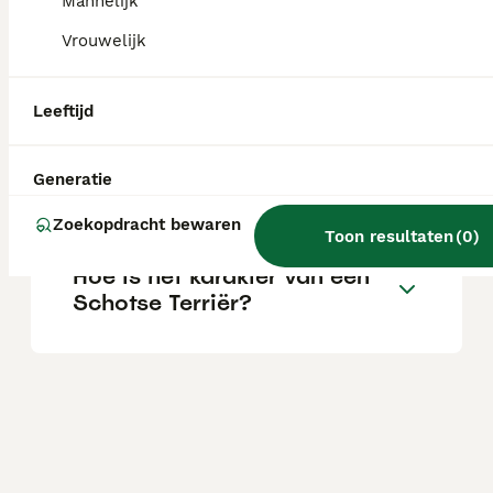
Mannelijk
Vrouwelijk
Blaffen Schotse terriërs
veel?
Leeftijd
Zijn Schotse terriërs
Generatie
knuffelbaar?
Zoekopdracht bewaren
Toon resultaten
(
0
)
Hoe is het karakter van een
Schotse Terriër?