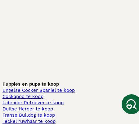
Puppies en pups te koop
Engelse Cocker Spaniel te koop
Cockapoo te koop
Labrador Retriever te koop
Duitse Herder te koop
Franse Bulldog te koop
Teckel ruwhaar te koop
Cavapoo te koop