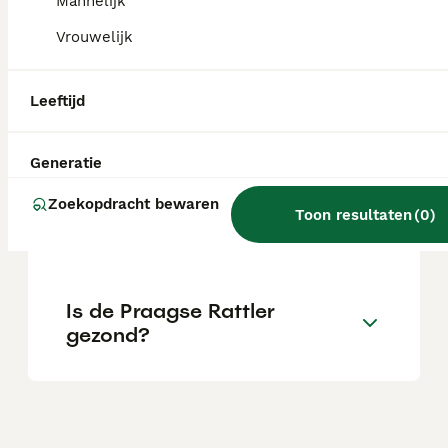
Mannelijk
ziet hij als speelkameraden zodra hij aan
hen gewend is.
Vrouwelijk
Leeftijd
Wat is de prijs van een
Praagse Rattler?
Generatie
Zoekopdracht bewaren
Zijn Praagse Rattlers
Toon resultaten
(
0
)
geschikte gezinshonden?
Is de Praagse Rattler
gezond?