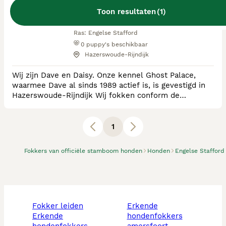
Toon resultaten
(
1
)
RvB Geregistreerde Kennel
Ras:
Engelse Stafford
0
puppy's beschikbaar
Hazerswoude-Rijndijk
Wij zijn Dave en Daisy. Onze kennel Ghost Palace,
waarmee Dave al sinds 1989 actief is, is gevestigd in
Hazerswoude-Rijndijk Wij fokken conform de
rasstandaard,maar gezondheid en karakter staan bij
ons voorop. Al onze honden worden uitvoerig getest
en zijn vrij van L2HGA, HC, HD, ED en PL. Hiernaast
1
laten we ook de inmiddels wettelijk verplichte
Brachycefale screening uitvoeren. Onze honden zijn
Fokkers van officiële stamboom honden
Honden
Engelse Stafford
fokker leiden
erkende
erkende
hondenfokkers
hondenfokkers
amersfoort