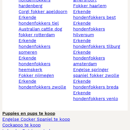
hardenberg
fokker haarlem
corgi fokker apeldoorn
erkende
erkende
hondenfokkers best
hondenfokkers tiel
erkende
australian cattle dog
hondenfokkers
fokker rotterdam
hilversum
erkende
erkende
hondenfokkers
hondenfokkers tilburg
someren
erkende
erkende
hondenfokkers
hondenfokkers
amsterdam
heemskerk
engelse springer
fokker nijmegen
spaniel fokker zwolle
erkende
erkende
hondenfokkers zwolle
hondenfokkers breda
erkende
hondenfokkers venlo
Puppies en pups te koop
Engelse Cocker Spaniel te koop
Cockapoo te koop