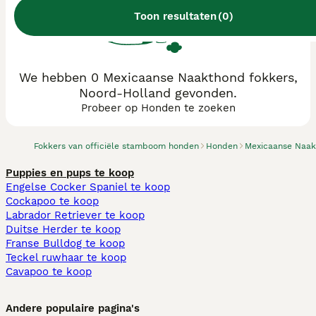
Toon resultaten
(
0
)
We hebben 0 Mexicaanse Naakthond fokkers,
Noord-Holland gevonden.
Probeer op Honden te zoeken
Fokkers van officiële stamboom honden
Honden
Mexicaanse Naa
Puppies en pups te koop
Engelse Cocker Spaniel te koop
Cockapoo te koop
Labrador Retriever te koop
Duitse Herder te koop
Franse Bulldog te koop
Teckel ruwhaar te koop
Cavapoo te koop
Andere populaire pagina's