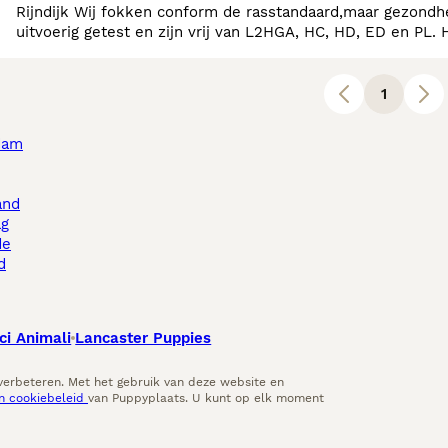
Rijndijk Wij fokken conform de rasstandaard,maar gezondheid en karakter staan bij ons voorop. Al onze honden worden
uitvoerig getest en zijn vrij van L2HGA, HC, HD, ED en PL. 
Brachycefale screening uitvoeren. Onze honden zijn
1
dam
and
ag
de
d
ci Animali
Lancaster Puppies
 verbeteren. Met het gebruik van deze website en
en cookiebeleid
van Puppyplaats. U kunt op elk moment