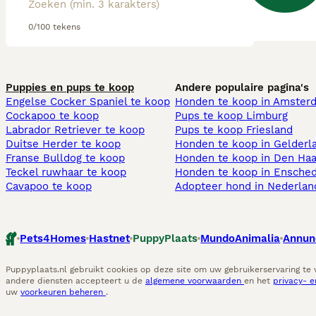
0/100 tekens
Puppies en pups te koop
Andere populaire pagina's
Engelse Cocker Spaniel te koop
Honden te koop in Amster
Cockapoo te koop
Pups te koop Limburg​
Labrador Retriever te koop
Pups te koop Friesland​
Duitse Herder te koop
Honden te koop in Gelderl
Franse Bulldog te koop
Honden te koop in Den Ha
Teckel ruwhaar te koop
Honden te koop in Ensche
Cavapoo te koop
Adopteer hond in Nederlan
Pets4Homes
Hastnet
PuppyPlaats
MundoAnimalia
Annun
Puppyplaats.nl gebruikt cookies op deze site om uw gebruikerservaring te
andere diensten accepteert u de
algemene voorwaarden
en het
privacy- 
uw
voorkeuren beheren
.