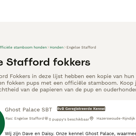
officiële stamboom honden
Honden
Engelse Stafford
e Stafford fokkers
ord Fokkers in deze lijst hebben een kopie van hun 
en fokken pups met een officiële stamboom. Koop j
echtheid van de papieren van de pup en ouderhonden
Ghost Palace SBT
RvB Geregistreerde Kennel
Ras:
Engelse Stafford
Hazerswoude-Rijndijk
0
puppy's beschikbaar
Wij zijn Dave en Daisy. Onze kennel Ghost Palace, waarmee 