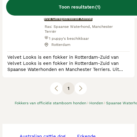
Velvet Looks
Toon resultaten
(
1
)
RvB Geregistreerde Kennel
Ras:
Spaanse Waterhond, Manchester
Terriër
1
puppy's beschikbaar
Rotterdam
Velvet Looks is een fokker in Rotterdam-Zuid van
Velvet Looks is een fokker in Rotterdam-Zuid van
Spaanse Waterhonden en Manchester Terriers. Uit
weloverwogen ouders, waarbij we letten op stabiele
karakters en een goede gezondheid, fokken wij ca. 2 a
3 nestjes per jaar. Om de diversiteit hoog en uniek te
1
houden fokken wij (sinds 2020) met iedere combinatie
één keer. De Spaanse Waterhonden (Perro d
Fokkers van officiële stamboom honden
Honden
Spaanse Waterh
australian cattle dog
erkende