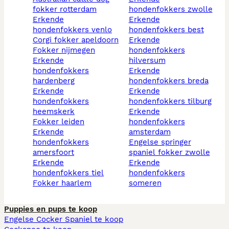
fokker rotterdam
hondenfokkers zwolle
erkende
erkende
hondenfokkers venlo
hondenfokkers best
corgi fokker apeldoorn
erkende
fokker nijmegen
hondenfokkers
erkende
hilversum
hondenfokkers
erkende
hardenberg
hondenfokkers breda
erkende
erkende
hondenfokkers
hondenfokkers tilburg
heemskerk
erkende
fokker leiden
hondenfokkers
erkende
amsterdam
hondenfokkers
engelse springer
amersfoort
spaniel fokker zwolle
erkende
erkende
hondenfokkers tiel
hondenfokkers
fokker haarlem
someren
Puppies en pups te koop
Engelse Cocker Spaniel te koop