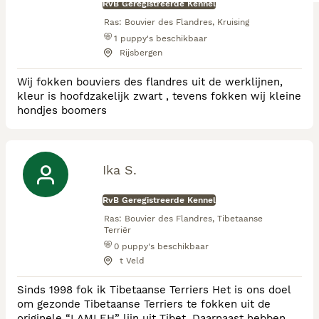
RvB Geregistreerde Kennel
Ras:
Bouvier des Flandres, Kruising
1
puppy's beschikbaar
Rijsbergen
Wij fokken bouviers des flandres uit de werklijnen,
kleur is hoofdzakelijk zwart , tevens fokken wij kleine
hondjes boomers
Ika S.
RvB Geregistreerde Kennel
Ras:
Bouvier des Flandres, Tibetaanse
Terriër
0
puppy's beschikbaar
t Veld
Sinds 1998 fok ik Tibetaanse Terriers Het is ons doel
om gezonde Tibetaanse Terriers te fokken uit de
originele “LAMLEH” lijn uit Tibet. Daarnaast hebben