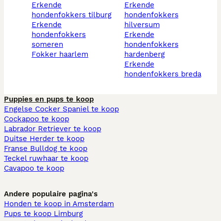
erkende
erkende
hondenfokkers tilburg
hondenfokkers
erkende
hilversum
hondenfokkers
erkende
someren
hondenfokkers
fokker haarlem
hardenberg
erkende
hondenfokkers breda
Puppies en pups te koop
Engelse Cocker Spaniel te koop
Cockapoo te koop
Labrador Retriever te koop
Duitse Herder te koop
Franse Bulldog te koop
Teckel ruwhaar te koop
Cavapoo te koop
Andere populaire pagina's
Honden te koop in Amsterdam
Pups te koop Limburg​