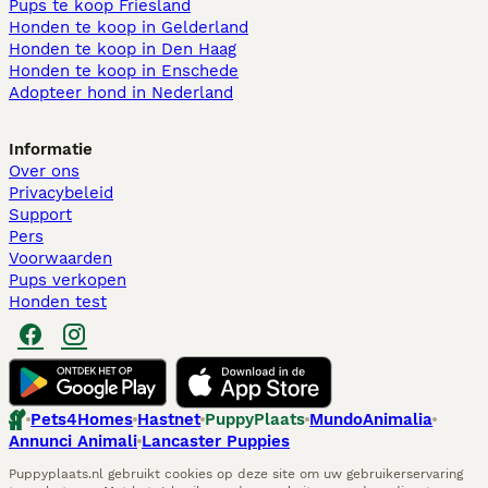
Pups te koop Friesland​
Honden te koop in Gelderland
Honden te koop in Den Haag
Honden te koop in Enschede
Adopteer hond in Nederland
Informatie
Over ons
Privacybeleid
Support
Pers
Voorwaarden
Pups verkopen
Honden test
Pets4Homes
Hastnet
PuppyPlaats
MundoAnimalia
Annunci Animali
Lancaster Puppies
Puppyplaats.nl gebruikt cookies op deze site om uw gebruikerservaring