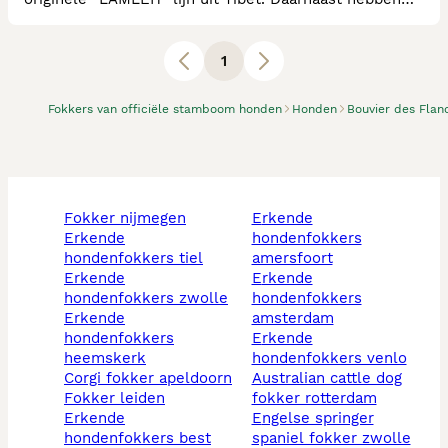
wij Bouvier des Flandres waarvan wij af en toe een
nestje fokken. Ook van dit ras volgen wij de
gezondheidsregels die van toepassing zijn en meer.
1
Fokkers van officiële stamboom honden
Honden
Bouvier des Flan
fokker nijmegen
erkende
erkende
hondenfokkers
hondenfokkers tiel
amersfoort
erkende
erkende
hondenfokkers zwolle
hondenfokkers
erkende
amsterdam
hondenfokkers
erkende
heemskerk
hondenfokkers venlo
corgi fokker apeldoorn
australian cattle dog
fokker leiden
fokker rotterdam
erkende
engelse springer
hondenfokkers best
spaniel fokker zwolle