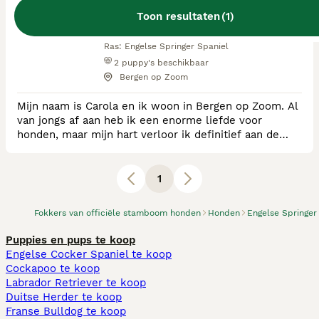
Toon resultaten
(
1
)
RvB Geregistreerde Kennel
Ras:
Engelse Springer Spaniel
2
puppy's beschikbaar
Bergen op Zoom
Mijn naam is Carola en ik woon in Bergen op Zoom. Al
van jongs af aan heb ik een enorme liefde voor
honden, maar mijn hart verloor ik definitief aan de
Engelse Springer Spaniel. Wat ooit begon als een
hobby, is uitgegroeid tot een passie die inmiddels een
groot deel van mijn leven bepaalt. In het dagelijks
1
leven werk ik als apothekers- en doktersassistente,
Spreekuur Ondersteuner Huisarts (SOH) e
Fokkers van officiële stamboom honden
Honden
Engelse Springer
Puppies en pups te koop
Engelse Cocker Spaniel te koop
Cockapoo te koop
Labrador Retriever te koop
Duitse Herder te koop
Franse Bulldog te koop