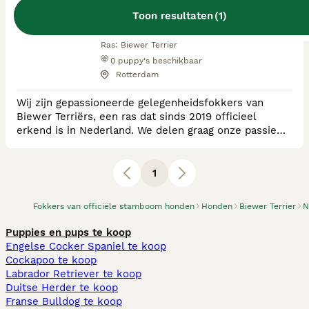
Toon resultaten
(
1
)
RvB Geregistreerde Kennel
Ras:
Biewer Terrier
0
puppy's beschikbaar
Rotterdam
Wij zijn gepassioneerde gelegenheidsfokkers van
Biewer Terriërs, een ras dat sinds 2019 officieel
erkend is in Nederland. We delen graag onze passie
voor Biewer Terriërs met jou! Bezoek onze website
www.littlemagicdesire.nl voor meer informatie. Je
kunt ons ook volgen op Facebook en Instagram om op
1
de hoogte te blijven van onze prachtige Biewer
Terriërs. (@LittleMagicDesire) Onze liefde voor deze
Fokkers van officiële stamboom honden
Honden
Biewer Terrier
N
Puppies en pups te koop
Engelse Cocker Spaniel te koop
Cockapoo te koop
Labrador Retriever te koop
Duitse Herder te koop
Franse Bulldog te koop