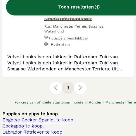
Velvet Looks
Toon resultaten
(
1
)
RvB Geregistreerde Kennel
Ras:
Manchester Terriër, Spaanse
Waterhond
1
puppy's beschikbaar
Rotterdam
Velvet Looks is een fokker in Rotterdam-Zuid van
Velvet Looks is een fokker in Rotterdam-Zuid van
Spaanse Waterhonden en Manchester Terriers. Uit
weloverwogen ouders, waarbij we letten op stabiele
karakters en een goede gezondheid, fokken wij ca. 2 a
3 nestjes per jaar. Om de diversiteit hoog en uniek te
1
houden fokken wij (sinds 2020) met iedere combinatie
één keer. De Spaanse Waterhonden (Perro d
Fokkers van officiële stamboom honden
Honden
Manchester Terri
Puppies en pups te koop
Engelse Cocker Spaniel te koop
Cockapoo te koop
Labrador Retriever te koop