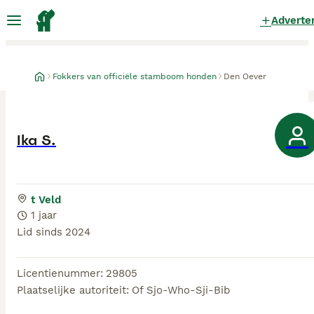
Adverte
Fokkers van officiële stamboom honden
Den Oever
Ika S.
t Veld
1 jaar
Lid sinds
2024
Licentienummer
:
29805
Plaatselijke autoriteit
:
Of Sjo-Who-Sji-Bib