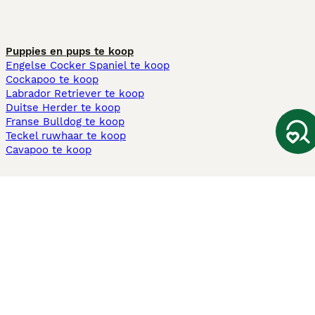
Puppies en pups te koop
Engelse Cocker Spaniel te koop
Cockapoo te koop
Labrador Retriever te koop
Duitse Herder te koop
Franse Bulldog te koop
Teckel ruwhaar te koop
Cavapoo te koop
Andere populaire pagina's
Honden te koop in Amsterdam
Pups te koop Limburg​
Pups te koop Friesland​
Honden te koop in Gelderland
Honden te koop in Den Haag
Honden te koop in Enschede
Adopteer hond in Nederland