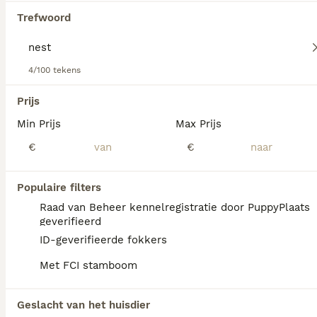
Lees onze
Russische Toy Terriër adviespagina
voor
Trefwoord
informatie over dit hondenras.
4/100 tekens
We hebben 0 Nest Russische Toy Terriër Pups
te koop gevonden.
Prijs
Als je toekomstige resultaten wil zien voor deze 
Min Prijs
Max Prijs
exacte zoekopdracht, sla dan je zoekopdracht op en 
vind jouw perfecte hond:
€
€
Zoekopdracht bewaren
Populaire filters
Raad van Beheer kennelregistratie door PuppyPlaats
FAQ's
geverifieerd
ID-geverifieerde fokkers
Met FCI stamboom
Hoeveel kost een Russische
Toy Terrier?
Geslacht van het huisdier