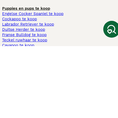
Puppies en pups te koop
Engelse Cocker Spaniel te koop
Cockapoo te koop
Labrador Retriever te koop
Duitse Herder te koop
Franse Bulldog te koop
Teckel ruwhaar te koop
Cavapoo te koop
Andere populaire pagina's
Honden te koop in Amsterdam
Pups te koop Limburg​
Pups te koop Friesland​
Honden te koop in Gelderland
Honden te koop in Den Haag
Honden te koop in Enschede
Adopteer hond in Nederland
Informatie
Over ons