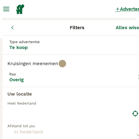
Adverte
Filters
Alles wis
Pups
Overig
Type advertentie
Nest Overig Pups te koop
in Nederland
Te koop
1 Pups gevonden
Kruisingen meenemen
Overig
1
Filters
Alleen puur
Ras
Overig
nest
Uw locatie
Zoekopdracht bewaren
Sorteer
21
4
Heel Nederland
Schattige Puppy's te koop
Afstand tot jou
Overig