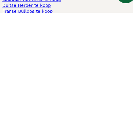
Duitse Herder te koop
Franse Bulldog te koop
Teckel ruwhaar te koop
Cavapoo te koop
Andere populaire pagina's
Honden te koop in Amsterdam
Pups te koop Limburg​
Pups te koop Friesland​
Honden te koop in Gelderland
Honden te koop in Den Haag
Honden te koop in Enschede
Adopteer hond in Nederland
Informatie
Over ons
Privacybeleid
Support
Pers
Voorwaarden
Pups verkopen