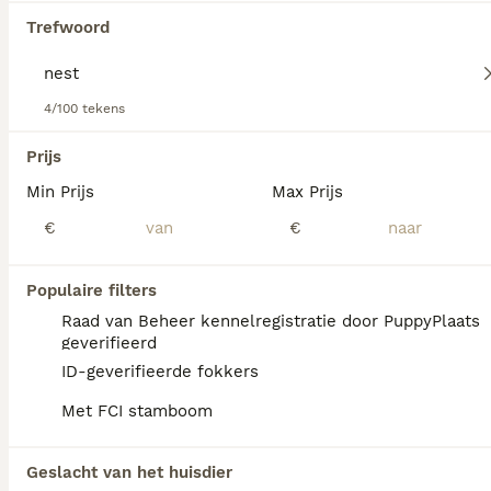
Lees onze
Chow Chow adviespagina
voor informatie over
Trefwoord
dit hondenras.
4/100 tekens
We hebben 0 Nest Chow Chow Pups te koop
gevonden.
Prijs
Als je toekomstige resultaten wil zien voor deze 
Min Prijs
Max Prijs
exacte zoekopdracht, sla dan je zoekopdracht op en 
vind jouw perfecte hond:
€
€
Zoekopdracht bewaren
Populaire filters
Raad van Beheer kennelregistratie door PuppyPlaats
FAQ's
geverifieerd
ID-geverifieerde fokkers
Met FCI stamboom
Hoeveel kost een Chow
Chow?
Geslacht van het huisdier