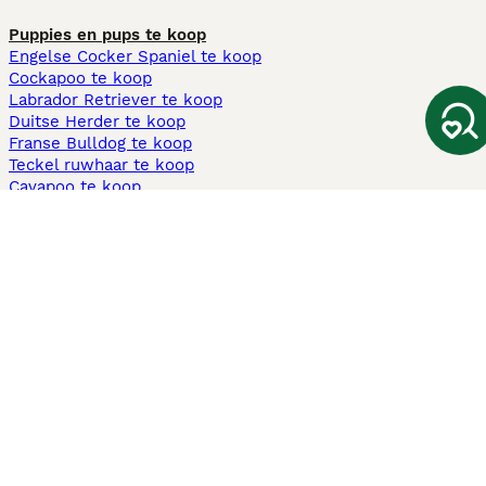
Puppies en pups te koop
Engelse Cocker Spaniel te koop
Cockapoo te koop
Labrador Retriever te koop
Duitse Herder te koop
Franse Bulldog te koop
Teckel ruwhaar te koop
Cavapoo te koop
Andere populaire pagina's
Honden te koop in Amsterdam
Pups te koop Limburg​
Pups te koop Friesland​
Honden te koop in Gelderland
Honden te koop in Den Haag
Honden te koop in Enschede
Adopteer hond in Nederland
Informatie
Over ons