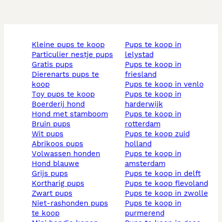
kleine pups te koop
pups te koop in
particulier nestje pups
lelystad
gratis pups
pups te koop in
dierenarts pups te
friesland
koop
pups te koop in venlo
toy pups te koop
pups te koop in
boerderij hond
harderwijk
hond met stamboom
pups te koop in
bruin pups
rotterdam
wit pups
pups te koop zuid
abrikoos pups
holland
volwassen honden
pups te koop in
hond blauwe
amsterdam
grijs pups
pups te koop in delft
kortharig pups
pups te koop flevoland
zwart pups
pups te koop in zwolle
niet-rashonden pups
pups te koop in
te koop
purmerend