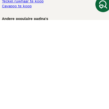
Teckel ruwhaar te koop
Cavapoo te koop
Andere populaire pagina's
Honden te koop in Amsterdam
Pups te koop Limburg​
Pups te koop Friesland​
Honden te koop in Gelderland
Honden te koop in Den Haag
Honden te koop in Enschede
Adopteer hond in Nederland
Informatie
Over ons
Privacybeleid
Support
Pers
Voorwaarden
Pups verkopen
Honden test