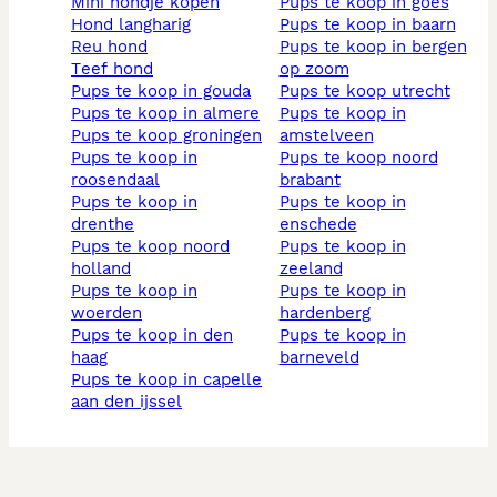
mini hondje kopen
pups te koop in goes
hond langharig
pups te koop in baarn
reu hond
pups te koop in bergen
teef hond
op zoom
pups te koop in gouda
pups te koop utrecht
pups te koop in almere
pups te koop in
pups te koop groningen
amstelveen
pups te koop in
pups te koop noord
roosendaal
brabant
pups te koop in
pups te koop in
drenthe
enschede
pups te koop noord
pups te koop in
holland
zeeland
pups te koop in
pups te koop in
woerden
hardenberg
pups te koop in den
pups te koop in
haag
barneveld
pups te koop in capelle
aan den ijssel