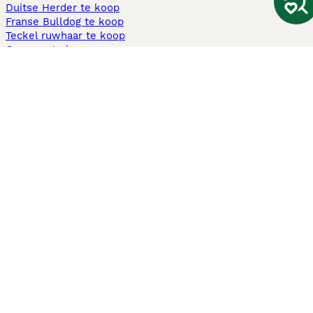
Duitse Herder te koop
Franse Bulldog te koop
Teckel ruwhaar te koop
Cavapoo te koop
Andere populaire pagina's
Honden te koop in Amsterdam
Pups te koop Limburg​
Pups te koop Friesland​
Honden te koop in Gelderland
Honden te koop in Den Haag
Honden te koop in Enschede
Adopteer hond in Nederland
Informatie
Over ons
Privacybeleid
Support
Pers
Voorwaarden
Pups verkopen