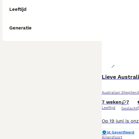
Leeftijd
Generatie
Lieve Austra
Australian Shepherd
7 weken
7
Leeftijd
P
Geslacht
Id Geverifieerd
Amersfoort