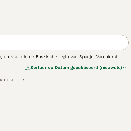
d
ontstaan in de Baskische regio van Spanje. Van hieruit
 resulteerde in de honden die we vandaag zien. De Aussie
Sorteer op
Datum gepubliceerd (nieuwste)
as.
RTENTIES