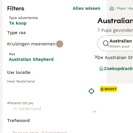
Filters
Alles wissen
Pups
Au
Type advertentie
Australia
Te koop
7 Pups gevonde
Type ras
Australian
Kruisingen meenemen
Alleen puur
Ras
De Australian S
Australian Shepherd
vonden deze hon
Zoekopdrach
is een populair
Uw locatie
Lees onze
Austr
Heel Nederland
BOOST
Afstand tot jou
Trefwoord