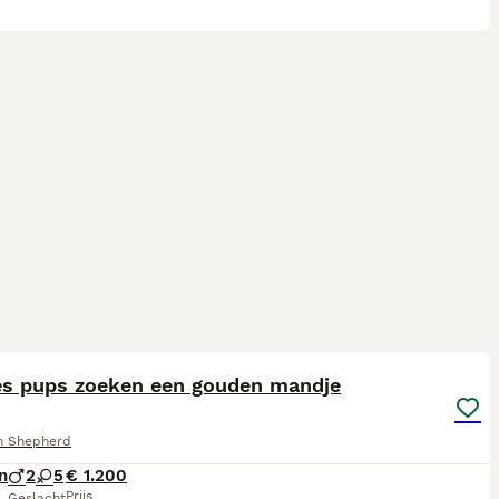
15
es pups zoeken een gouden mandje
an Shepherd
n
2
5
€ 1.200
Prijs
Geslacht