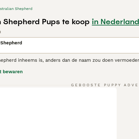
stralian Shepherd
n Shepherd Pups te koop
in Nederlan
n
 Shepherd
hepherd inheems is, anders dan de naam zou doen vermoeden, 
den hun weg naar Amerika waar zorgvuldig, selectief fokken
t bewaren
e werk- en gezinshond.
alian Shepherd adviespagina
voor informatie over dit hondenr
GEBOOSTE PUPPY ADVE