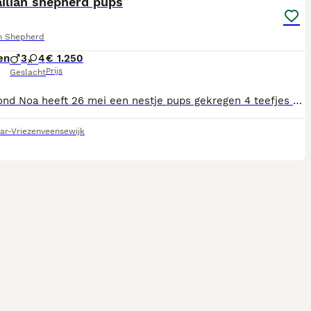
ilian shepherd pups
an Shepherd
en
3
4
€ 1.250
Prijs
Geslacht
Onze hond Noa heeft 26 mei een nestje pups gekregen 4 teefjes en 3 reutjes nu hebben we al wel een aantal pups verkocht maar hebben nog 1 teefje beschikbaar , het is het eerste nestje van Noa
ar-Vriezenveensewijk