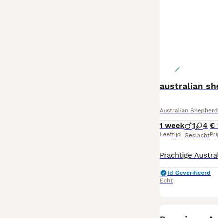
australian s
Australian Shepherd
1 week
1
4
€ 
Leeftijd
Pri
Geslacht
Id Geverifieerd
Echt