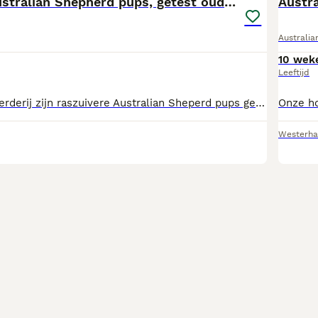
Raszuivere Australian Shepherd pups, getest ouders
Austra
Australi
10 wek
Leeftijd
Bij ons op de boerderij zijn raszuivere Australian Sheperd pups geboren. Onze honden zijn onze gezinshonden en dat merk je ook aan de pups, fijn knuffelen met onze kinderen, de boerderij ontdekken, buitenspelen maar ook gewoon binnen in huis geboren. Onze papa hond heeft stamboom, onze mama hond is bij ons geboren en 100% raszuiver en al over verschillende generaties getest op afwezigheid van ziektes en erfelijke gebreken zoals oogziektes, Cataract, DM, HD / ED, mdri1,... Mama- Papa, (oma, opa) zijn uiteraard te ontmoeten bij een bezoekje. Pups zijn uiteraard correct ontwormd / gevaccineerd / gechipt / voorzien van een papsoort Gezondheidsgarantiecertificaat Pups zijn klaar om het nest te verlaten. Beslis je om een pup te kopen dan krijg je extra mee. *Eten voor de eerste dagen *Speeltje *Nestdoekje *Officiële documenten *Infobundeltje Chocolade tan: 990 euro Black tan: 990 euro Let op, wij wonen net over de grens in België in Oostmalle
Westerha