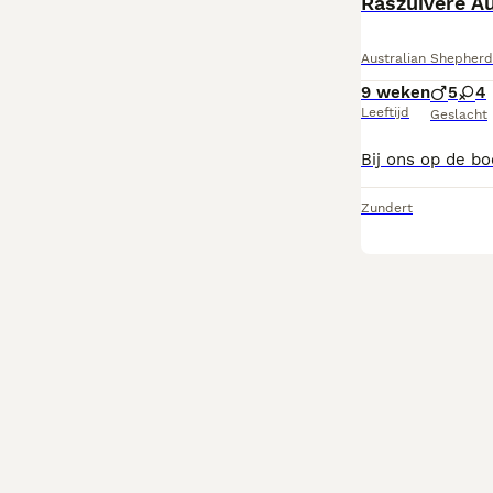
Australian Shepherd
9 weken
5
4
Leeftijd
Geslacht
Zundert