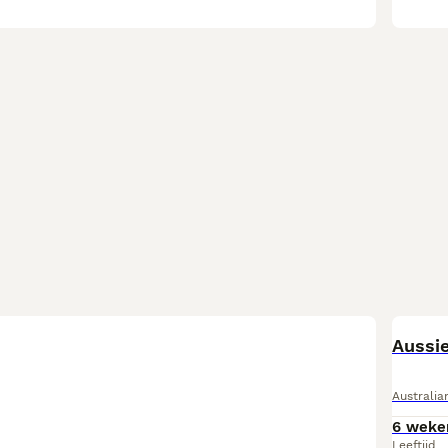
Aussi
Australi
6 weke
Leeftijd