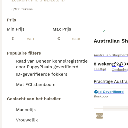
0/100 tekens
Prijs
Min Prijs
Max Prijs
€
€
Australian S
Populaire filters
Australian Shepherd
Raad van Beheer kennelregistratie
8 weken
2
3
door PuppyPlaats geverifieerd
Leeftijd
P
Geslacht
ID-geverifieerde fokkers
Met FCI stamboom
Id Geverifieerd
Boskoop
Geslacht van het huisdier
Mannelijk
PRO
Vrouwelijk