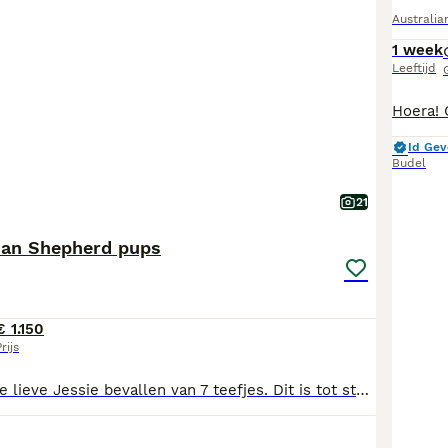
Australi
1 week
Leeftijd
Id Gev
Budel
21
lian Shepherd pups
€ 1.150
rijs
Op 19 juni is onze lieve Jessie bevallen van 7 teefjes. Dit is tot stand gekomen door de dekking van haar vriendje hier uit de buurt Abba. Eveneens een Australian Shepherd van 2 jaar oud. Wij wilde eenmalig een nestje om aan onze jonge kinderen(4 en 5 jaar) te laten zien hoe dit gaat. De pups worden hier in huis liefdevol groot gebracht totdat zij naar een liefdevol ander huisje mogen. De ouders zijn van te voren uitgebreid op de gezondheid gecheckt. De pups zijn ontwormt en volgens schema gevaccineerd. Ook worden de pups gechipt en krijgen ze een Europees paspoort. Vanaf 14 augustus mogen ze het netjes verlaten.