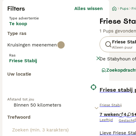
Filters
Alles wissen
Pups
Fr
Type advertentie
Friese Sta
Te koop
1 Pups gevonde
Type ras
Friese Stab
Kruisingen meenemen
Alleen puur
Ras
De Stabyhoun of
Friese Stabij
evenals de Wette
Zoekopdrach
uitstekende gez
Uw locatie
Lees onze Friese
Friese stabij
Afstand tot jou
Friese Stabij
7 weken
4
5
Trefwoord
Leeftijd
P
Geslacht