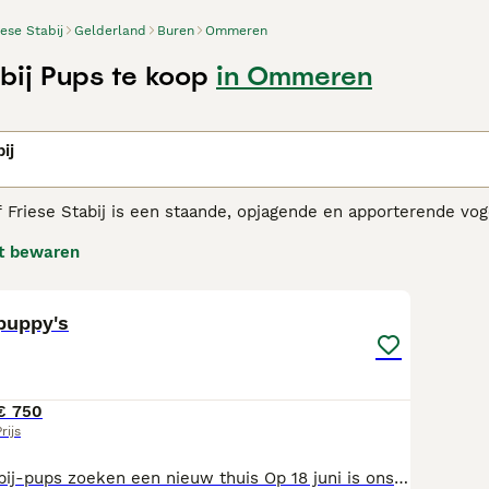
iese Stabij
Gelderland
Buren
Ommeren
bij Pups te koop
in Ommeren
n
ij
 Friese Stabij is een staande, opjagende en apporterende vo
rhoun, uit Friesland. Het is een van de 11 Nederlandse rass
t bewaren
inshond.
16
 Stabij adviespagina voor informatie over dit hondenras.
 puppy's
€ 750
rijs
Lieve Friese Stabij-pups zoeken een nieuw thuis Op 18 juni is ons mooie nest van 10 Friese Stabij-pups geboren: 6 teefjes en 4 reutjes. De pups groeien op op onze boerderij, samen met kinderen, en wennen aan verschillende geluiden en dieren. We gaan regelmatig met ze wandelen, waardoor ze uitgroeien tot sociale en nieuwsgierige hondjes. Ze worden volgens schema ontwormd, zijn ontvlooid, gechipt en hebben een Europees paspoort. Ze zijn nagegeken door de dierenarts en goed gezond bevonden.Onze lieve pups mogen vanaf 13 augustus naar het nieuwe huisje toe. Telefoon nummer 0646603026