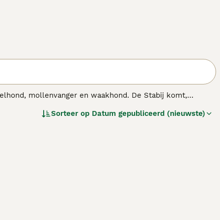
gelhond, mollenvanger en waakhond. De Stabij komt,
en. Het is een zeer goede jachthond en bovendien een
Sorteer op
Datum gepubliceerd (nieuwste)