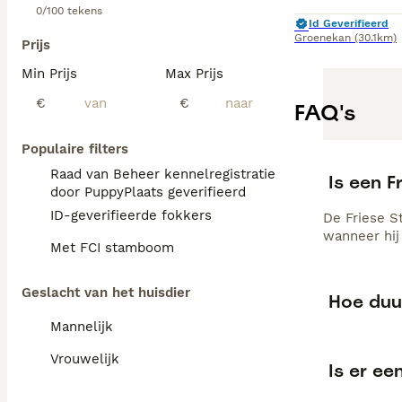
0/100 tekens
Id Geverifieerd
Groenekan
(30.1km)
Prijs
Min Prijs
Max Prijs
€
€
FAQ's
Populaire filters
Raad van Beheer kennelregistratie
Is een F
door PuppyPlaats geverifieerd
ID-geverifieerde fokkers
De Friese St
wanneer hij
Met FCI stamboom
Geslacht van het huisdier
Hoe duur
Mannelijk
Vrouwelijk
Is er ee