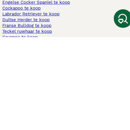
Engelse Cocker Spaniel te koop
Cockapoo te koop
Labrador Retriever te koop
Duitse Herder te koop
Franse Bulldog te koop
Teckel ruwhaar te koop
Cavapoo te koop
Andere populaire pagina's
Honden te koop in Amsterdam
Pups te koop Limburg​
Pups te koop Friesland​
Honden te koop in Gelderland
Honden te koop in Den Haag
Honden te koop in Enschede
Adopteer hond in Nederland
Informatie
Over ons
Privacybeleid
Support