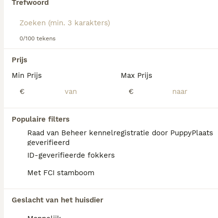
Trefwoord
Lees onze
Welsh Corgi Pembroke adviespagina
voor
informatie over dit hondenras.
We hebben 0 Welsh Corgi Pembroke Pups te
0/100 tekens
koop in Beltrum gevonden.
Als je toekomstige resultaten wil zien voor deze 
Prijs
exacte zoekopdracht, sla dan je zoekopdracht op en 
vind jouw perfecte hond:
Min Prijs
Max Prijs
€
€
Zoekopdracht bewaren
Populaire filters
FAQ's
Raad van Beheer kennelregistratie door PuppyPlaats
geverifieerd
ID-geverifieerde fokkers
Hoeveel kost een Welsh
Met FCI stamboom
Corgi Pembroke?
De gemiddelde prijs voor een Welsh Corgi
Geslacht van het huisdier
Pembroke pup in Nederland ligt rond de