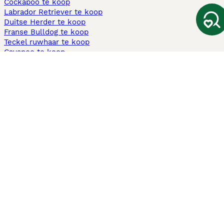
Cockapoo te koop
Labrador Retriever te koop
Duitse Herder te koop
Franse Bulldog te koop
Teckel ruwhaar te koop
Cavapoo te koop
Andere populaire pagina's
Honden te koop in Amsterdam
Pups te koop Limburg​
Pups te koop Friesland​
Honden te koop in Gelderland
Honden te koop in Den Haag
Honden te koop in Enschede
Adopteer hond in Nederland
Informatie
Over ons
Privacybeleid
Support
Pers