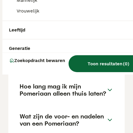
Mannelijk
locatie.
Vrouwelijk
Is een pomeriaan een
Leeftijd
makkelijke hond?
Generatie
Hoeveel jaar leeft een
Zoekopdracht bewaren
pomeriaan?
Toon resultaten
(
0
)
Hoe lang mag ik mijn
Pomeriaan alleen thuis laten?
Wat zijn de voor- en nadelen
van een Pomeriaan?