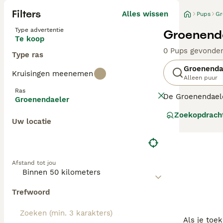
Filters
Alles wissen
Pups
Gr
Type advertentie
Groenenda
Te koop
0 Pups gevonde
Type ras
Groenenda
Kruisingen meenemen
Alleen puur
Ras
De Groenendaele
Groenendaeler
en elegante hond
Zoekopdrach
vacht die meesta
Uw locatie
behendigheid en
maakt hem ook e
voldoende menta
Afstand tot jou
Trefwoord
Als je toe