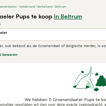
oenendaeler
Gelderland
Berkelland
Beltrum
eler Pups te koop
in Beltrum
n
eler
r, ook bekend als de Groenendael of Belgische Herder, is een
 staat bekend om zijn intelligentie en energieke aard. De G
t bewaren
l zwart van kleur is. Oorspronkelijk gefokt als herdershond
 bescherming, en wordt vaak ingezet als werkhond in verschil
en geliefde gezelschapshond voor gezinnen. De Groenendaele
le en fysieke stimulatie kunnen bieden.
We hebben 0 Groenendaeler Pups te ko
komstige resultaten wil zien voor deze exacte zoekopdracht, 