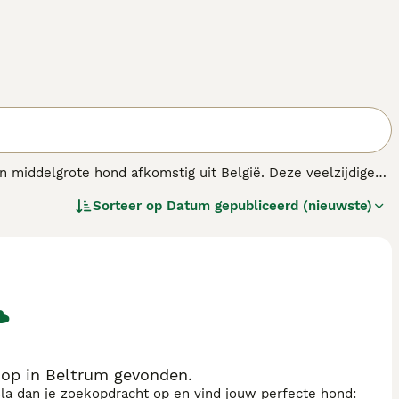
 middelgrote hond afkomstig uit België. Deze veelzijdige
roenendaeler heeft een robuust lichaam en een lange, dichte
Sorteer op
Datum gepubliceerd (nieuwste)
, is de Groenendaeler uitstekend in gehoorzaamheid,
lende disciplines. Zijn trouwe en toegewijde karakter
r is bijzonder geschikt voor actieve eigenaren die hem
op in Beltrum gevonden.
sla dan je zoekopdracht op en vind jouw perfecte hond: