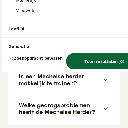
Mannelijk
van de fokker en de locatie.
Vrouwelijk
Wat is het karakter van een
Leeftijd
Mechelse herder?
Generatie
Is een Mechelse herder lief?
Zoekopdracht bewaren
Toon resultaten
(
0
)
Is een Mechelse herder
makkelijk te trainen?
Welke gedragsproblemen
heeft de Mechelse Herder?