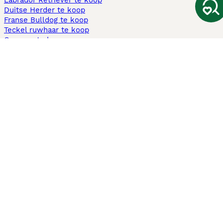
Labrador Retriever te koop
Duitse Herder te koop
Franse Bulldog te koop
Teckel ruwhaar te koop
Cavapoo te koop
Andere populaire pagina's
Honden te koop in Amsterdam
Pups te koop Limburg​
Pups te koop Friesland​
Honden te koop in Gelderland
Honden te koop in Den Haag
Honden te koop in Enschede
Adopteer hond in Nederland
Informatie
Over ons
Privacybeleid
Support
Pers
Voorwaarden
Pups verkopen