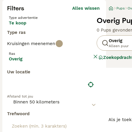
Filters
Alles wissen
Pups
Ov
Type advertentie
Overig Pu
Te koop
0 Pups gevonde
Type ras
Overig
Kruisingen meenemen
Alleen puur
Ras
Zoekopdrach
Overig
Uw locatie
Afstand tot jou
Trefwoord
Als je toe