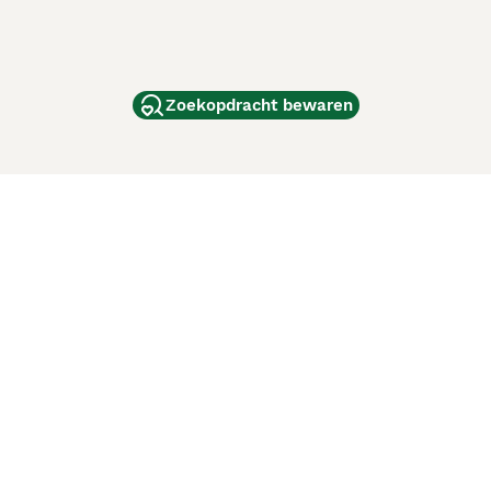
Zoekopdracht bewaren
dam
and
ag
de
d
ci Animali
Lancaster Puppies
 verbeteren. Met het gebruik van deze website en