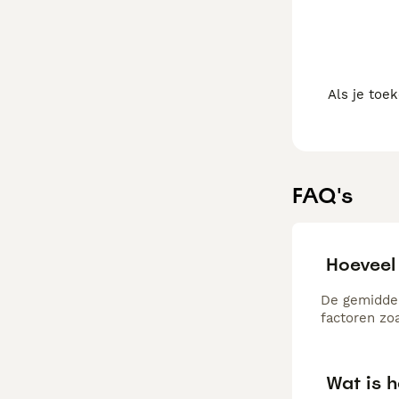
gezondheidsteste
gezinnen met ki
Als je toe
FAQ's
Hoeveel
De gemiddel
factoren zo
Wat is 