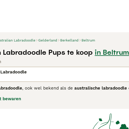
stralian Labradoodle
Gelderland
Berkelland
Beltrum
n Labradoodle Pups te koop
in Beltrum
n
 Labradoodle
abradoodle
, ook wel bekend als de
australische labradoodle
ralië in de late jaren 80. Dit ras is een nauwkeurig gefokte 
t bewaren
rpen om een consistente, allergievriendelijke vacht te hebbe
doodles door hun multigenerationele achtergrond. De honden 
 aantrekkelijk maakt voor mensen met allergieën, al is geen h
groot met een atletisch lichaam en expressieve ogen. Hun tem
stekende gezins- en therapiehonden zijn. Door hun intellige
g. De
australian labradoodle kopen
is populair in Nederland, m