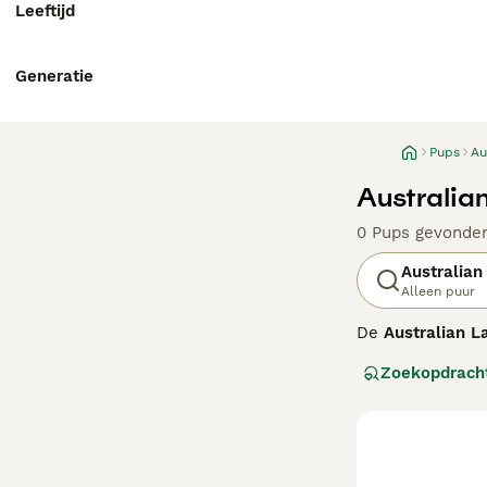
Leeftijd
Generatie
Pups
Au
Australia
0 Pups gevonde
Australian
Alleen puur
De
Australian L
ontstaan in Aust
Zoekopdrach
Spaniels, ontwo
generatie labra
verhaart, wat ze
middelgroot tot 
waardoor ze uit
stimulatie nodi