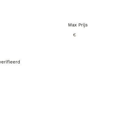
Max Prijs
€
erifieerd