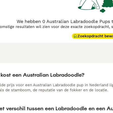
n doen en socialisatie hoog in het vaandel hebben. Zoek je e
nderen, dan is de Australian Labradoodle een uitstekende ke
We hebben 0 Australian Labradoodle Pups 
komstige resultaten wil zien voor deze exacte zoekopdracht, 
Zoekopdracht bew
 kost een Australian Labradoodle?
de prijs voor een Australian Labradoodle pup in Nederland lig
als de stamboom, de reputatie van de fokker en de locatie.
het verschil tussen een Labradoodle en een A