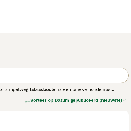
of simpelweg
labradoodle
, is een unieke hondenras
kruising tussen Labrador Retrievers, Poedels en Cocker
Sorteer op
Datum gepubliceerd (nieuwste)
n. De Aussies onderscheiden zich daardoor van de eerste
hebben een zachte, golvende tot krullende vacht die weinig
ond volledig hypoallergeen. Qua uiterlijk zijn ze
perament is vriendelijk, sociaal en zeer trainbaar,
ntie en energie hebben ze regelmatige beweging en mentale
aar het is belangrijk om goede fokkers te kiezen die