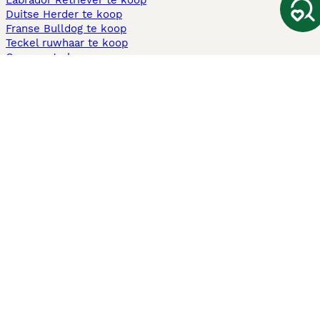
Labrador Retriever te koop
Duitse Herder te koop
Franse Bulldog te koop
Teckel ruwhaar te koop
Cavapoo te koop
Andere populaire pagina's
Honden te koop in Amsterdam
Pups te koop Limburg​
Pups te koop Friesland​
Honden te koop in Gelderland
Honden te koop in Den Haag
Honden te koop in Enschede
Adopteer hond in Nederland
Informatie
Over ons
Privacybeleid
Support
Pers
Voorwaarden
Pups verkopen