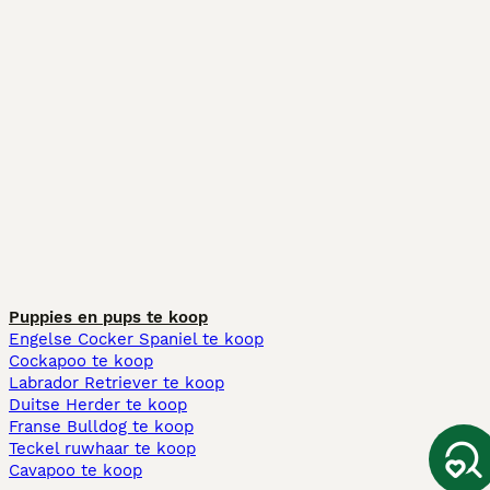
Puppies en pups te koop
Engelse Cocker Spaniel te koop
Cockapoo te koop
Labrador Retriever te koop
Duitse Herder te koop
Franse Bulldog te koop
Teckel ruwhaar te koop
Cavapoo te koop