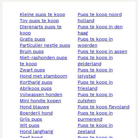
kleine pups te koop
pups te koop noord
toy pups te koop
holland
dierenarts pups te
pups te koop in den
koop
haag
gratis pups
pups te koop in
particulier nestje pups
woerden
bruin pups
pups te koop in assen
niet-rashonden pups
pups te koop in
te koop
gelderland
zwart pups
pups te koop in
hond met stamboom
lelystad
kortharig pups
pups te koop in
abrikoos pups
friesland
volwassen honden
pups te koop in
mini hondje kopen
zutphen
hond blauwe
pups te koop flevoland
boerderij hond
pups te koop in
grijs pups
purmerend
wit pups
pups te koop in
hond langharig
zeeland
teef hond
pups te koop in