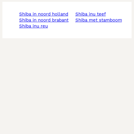
shiba in noord holland
shiba inu teef
shiba in noord brabant
shiba met stamboom
shiba inu reu