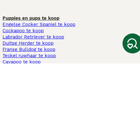
Puppies en pups te koop
Engelse Cocker Spaniel te koop
Cockapoo te koop
Labrador Retriever te koop
Duitse Herder te koop
Franse Bulldog te koop
Teckel ruwhaar te koop
Cavapoo te koop
Andere populaire pagina's
Honden te koop in Amsterdam
Pups te koop Limburg​
Pups te koop Friesland​
Honden te koop in Gelderland
Honden te koop in Den Haag
Honden te koop in Enschede
Adopteer hond in Nederland
Informatie