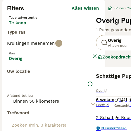
Filters
Alles wissen
Pups
Ov
Type advertentie
Overig Pu
Te koop
1 Pups gevonde
Type ras
Overig
Kruisingen meenemen
Alleen puur
Ras
Zoekopdrach
Overig
Uw locatie
Schattige Pu
Overig
Afstand tot jou
6 weken
1
1
Leeftijd
P
Geslacht
Trefwoord
Id Geverifieerd