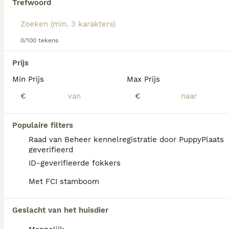
Trefwoord
We hebben 0 Sint Bernard Langhaar Pups te
0/100 tekens
koop in Katwijk gevonden.
Als je toekomstige resultaten wil zien voor deze 
Prijs
exacte zoekopdracht, sla dan je zoekopdracht op en 
vind jouw perfecte hond:
Min Prijs
Max Prijs
€
€
Zoekopdracht bewaren
Populaire filters
FAQ's
Raad van Beheer kennelregistratie door PuppyPlaats
geverifieerd
ID-geverifieerde fokkers
Wat is het karakter van een
Met FCI stamboom
Sint Bernard?
De Sint Bernard heeft een vriendelijk, rustig
Geslacht van het huisdier
en waakzaam karakter. Hij is sociaal,