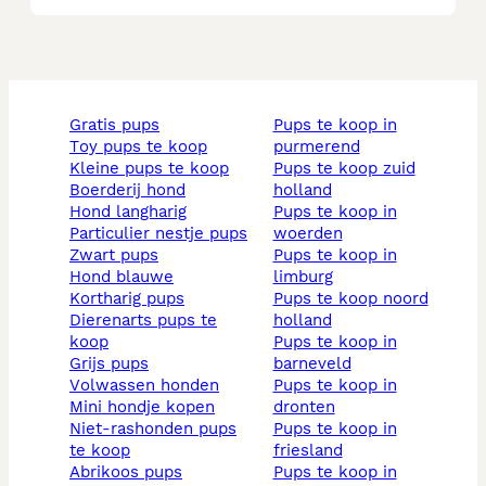
gratis pups
pups te koop in
toy pups te koop
purmerend
kleine pups te koop
pups te koop zuid
boerderij hond
holland
hond langharig
pups te koop in
particulier nestje pups
woerden
zwart pups
pups te koop in
hond blauwe
limburg
kortharig pups
pups te koop noord
dierenarts pups te
holland
koop
pups te koop in
grijs pups
barneveld
volwassen honden
pups te koop in
mini hondje kopen
dronten
niet-rashonden pups
pups te koop in
te koop
friesland
abrikoos pups
pups te koop in