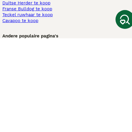
Duitse Herder te koop
Franse Bulldog te koop
Teckel ruwhaar te koop
Cavapoo te koop
Andere populaire pagina's
Honden te koop in Amsterdam
Pups te koop Limburg​
Pups te koop Friesland​
Honden te koop in Gelderland
Honden te koop in Den Haag
Honden te koop in Enschede
Adopteer hond in Nederland
Informatie
Over ons
Privacybeleid
Support
Pers
Voorwaarden
Pups verkopen