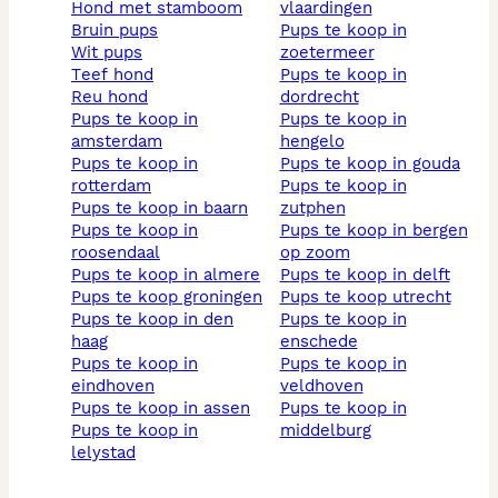
hond met stamboom
vlaardingen
bruin pups
pups te koop in
wit pups
zoetermeer
teef hond
pups te koop in
reu hond
dordrecht
pups te koop in
pups te koop in
amsterdam
hengelo
pups te koop in
pups te koop in gouda
rotterdam
pups te koop in
pups te koop in baarn
zutphen
pups te koop in
pups te koop in bergen
roosendaal
op zoom
pups te koop in almere
pups te koop in delft
pups te koop groningen
pups te koop utrecht
pups te koop in den
pups te koop in
haag
enschede
pups te koop in
pups te koop in
eindhoven
veldhoven
pups te koop in assen
pups te koop in
pups te koop in
middelburg
lelystad