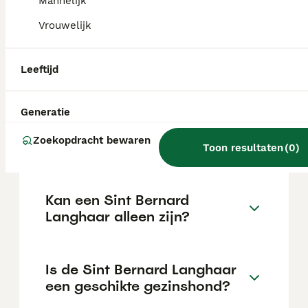
intelligent en leergierig, wat hem tot een
Mannelijk
uitstekende gezinshond maakt, en heeft een
Vrouwelijk
sterk beschermend instinct.
Leeftijd
Is een Sint Bernard slim?
Generatie
Wat kost een goede Sint
Zoekopdracht bewaren
Bernard Langhaar pup?
Toon resultaten
(
0
)
Kan een Sint Bernard
Langhaar alleen zijn?
Is de Sint Bernard Langhaar
een geschikte gezinshond?