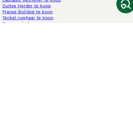
Labrador Retriever te koop
Duitse Herder te koop
Franse Bulldog te koop
Teckel ruwhaar te koop
Cavapoo te koop
Andere populaire pagina's
Honden te koop in Amsterdam
Pups te koop Limburg​
Pups te koop Friesland​
Honden te koop in Gelderland
Honden te koop in Den Haag
Honden te koop in Enschede
Adopteer hond in Nederland
Informatie
Over ons
Privacybeleid
Support
Pers
Voorwaarden
Pups verkopen