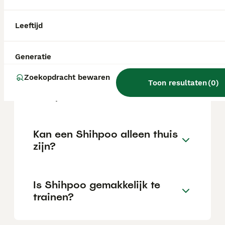
Leeftijd
Wat is het karakter van een
Shihpoo?
Generatie
Zoekopdracht bewaren
Hoeveel jaar leeft een
Toon resultaten
(
0
)
Shihpoo?
Kan een Shihpoo alleen thuis
zijn?
Is Shihpoo gemakkelijk te
trainen?