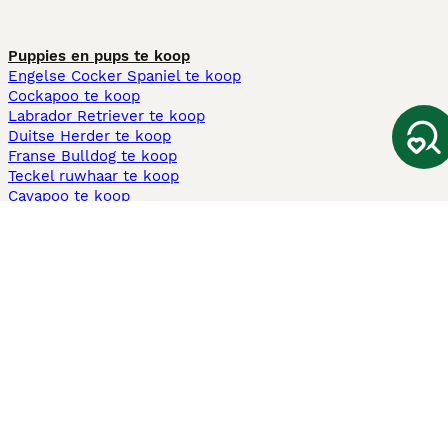
Puppies en pups te koop
Engelse Cocker Spaniel te koop
Cockapoo te koop
Labrador Retriever te koop
Duitse Herder te koop
Franse Bulldog te koop
Teckel ruwhaar te koop
Cavapoo te koop
Andere populaire pagina's
Honden te koop in Amsterdam
Pups te koop Limburg​
Pups te koop Friesland​
Honden te koop in Gelderland
Honden te koop in Den Haag
Honden te koop in Enschede
Adopteer hond in Nederland
Informatie