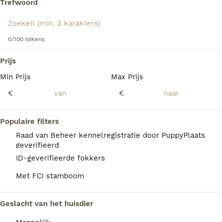
Trefwoord
over dit hondenras.
We hebben 0 Saarlooswolfhond Pups te koop
0/100 tekens
in Berlicum gevonden.
Als je toekomstige resultaten wil zien voor deze 
Prijs
exacte zoekopdracht, sla dan je zoekopdracht op en 
vind jouw perfecte hond:
Min Prijs
Max Prijs
€
€
Zoekopdracht bewaren
Populaire filters
FAQ's
Raad van Beheer kennelregistratie door PuppyPlaats
geverifieerd
ID-geverifieerde fokkers
Kan een Saarlooswolfhond
Met FCI stamboom
alleen thuis blijven?
De Saarlooswolfhond vindt alleen
Geslacht van het huisdier
thuisblijven niet prettig, maar hij kan het