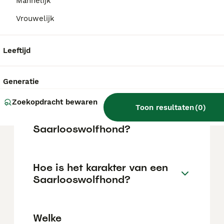
aangeleerd worden om een paar uur alleen
Mannelijk
te zijn als dit rustig wordt opgebouwd
Vrouwelijk
tijdens de puppyleeftijd. Opgesloten worden
vindt hij vreselijk.
Leeftijd
Hoe oud kan een
Saarlooswolfhond worden?
Generatie
Zoekopdracht bewaren
Toon resultaten
(
0
)
Wat is de prijs van een
Saarlooswolfhond?
Hoe is het karakter van een
Saarlooswolfhond?
Welke