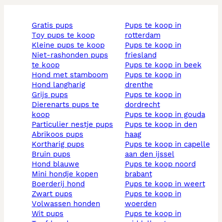
gratis pups
pups te koop in
toy pups te koop
rotterdam
kleine pups te koop
pups te koop in
niet-rashonden pups
friesland
te koop
pups te koop in beek
hond met stamboom
pups te koop in
hond langharig
drenthe
grijs pups
pups te koop in
dierenarts pups te
dordrecht
koop
pups te koop in gouda
particulier nestje pups
pups te koop in den
abrikoos pups
haag
kortharig pups
pups te koop in capelle
bruin pups
aan den ijssel
hond blauwe
pups te koop noord
mini hondje kopen
brabant
boerderij hond
pups te koop in weert
zwart pups
pups te koop in
volwassen honden
woerden
wit pups
pups te koop in