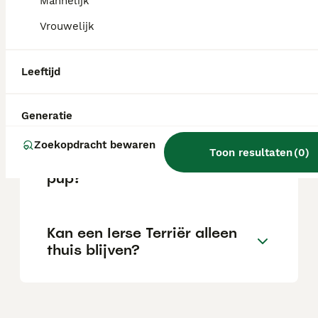
Mannelijk
Is de Ierse Terrier een rustige
Vrouwelijk
hond?
Leeftijd
Hoe oud wordt een Ierse
Terriër gemiddeld?
Generatie
Zoekopdracht bewaren
Toon resultaten
(
0
)
Wat kost een Ierse Terriër
pup?
Kan een Ierse Terriër alleen
thuis blijven?