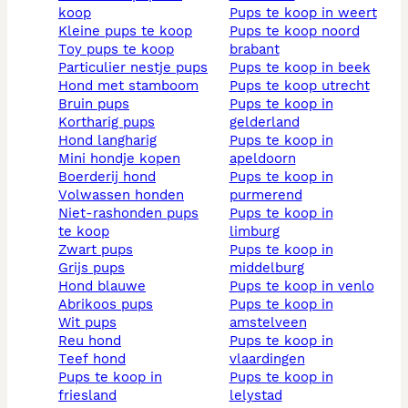
koop
pups te koop in weert
kleine pups te koop
pups te koop noord
toy pups te koop
brabant
particulier nestje pups
pups te koop in beek
hond met stamboom
pups te koop utrecht
bruin pups
pups te koop in
kortharig pups
gelderland
hond langharig
pups te koop in
mini hondje kopen
apeldoorn
boerderij hond
pups te koop in
volwassen honden
purmerend
niet-rashonden pups
pups te koop in
te koop
limburg
zwart pups
pups te koop in
grijs pups
middelburg
hond blauwe
pups te koop in venlo
abrikoos pups
pups te koop in
wit pups
amstelveen
reu hond
pups te koop in
teef hond
vlaardingen
pups te koop in
pups te koop in
friesland
lelystad