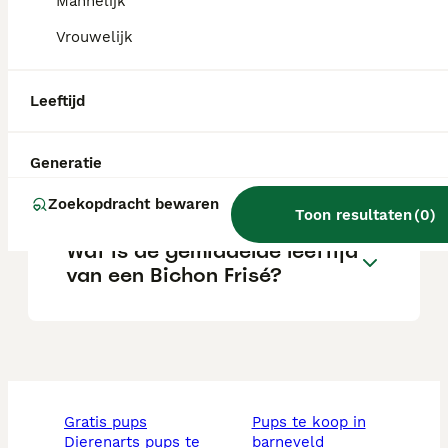
Mannelijk
Vrouwelijk
Kan een Bichon Frisé alleen
zijn?
Leeftijd
Wat is het karakter van een
Generatie
Bichon Frisé?
Zoekopdracht bewaren
Toon resultaten
(
0
)
Wat is de gemiddelde leeftijd
van een Bichon Frisé?
gratis pups
pups te koop in
dierenarts pups te
barneveld