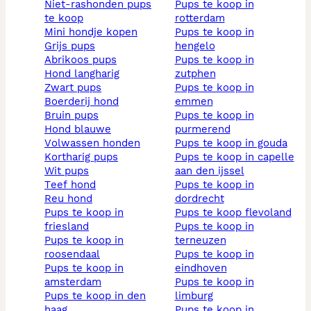
niet-rashonden pups
pups te koop in
te koop
rotterdam
mini hondje kopen
pups te koop in
grijs pups
hengelo
abrikoos pups
pups te koop in
hond langharig
zutphen
zwart pups
pups te koop in
boerderij hond
emmen
bruin pups
pups te koop in
hond blauwe
purmerend
volwassen honden
pups te koop in gouda
kortharig pups
pups te koop in capelle
wit pups
aan den ijssel
teef hond
pups te koop in
reu hond
dordrecht
pups te koop in
pups te koop flevoland
friesland
pups te koop in
pups te koop in
terneuzen
roosendaal
pups te koop in
pups te koop in
eindhoven
amsterdam
pups te koop in
pups te koop in den
limburg
haag
pups te koop in