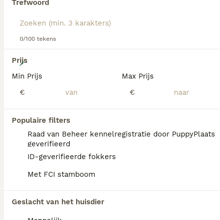
Trefwoord
hondenras.
0/100 tekens
10
Prijs
Min Prijs
Max Prijs
Mooie stamboom Beagle pups
€
€
Beagle
11 weken
Populaire filters
1
2
€ 2.000
Leeftijd
Prijs
Geslacht
Raad van Beheer kennelregistratie door PuppyPlaats
geverifieerd
Nog 2 teefjes en nog 1 reu te koop uit een nest van 5 Volledig stamboom En deze mooie pups groeien op bij ons in huis
ID-geverifieerde fokkers
Bennekom
(39km)
Met FCI stamboom
Geslacht van het huisdier
FAQ's