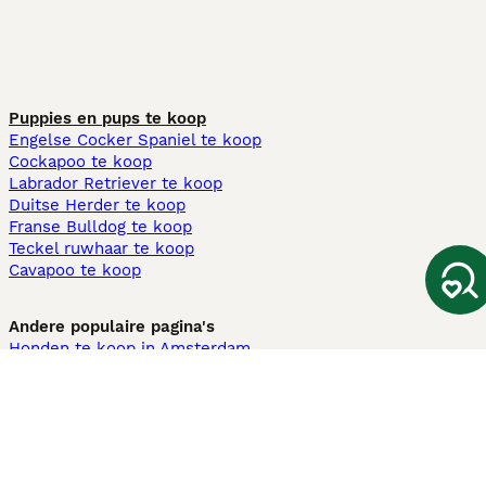
Puppies en pups te koop
Engelse Cocker Spaniel te koop
Cockapoo te koop
Labrador Retriever te koop
Duitse Herder te koop
Franse Bulldog te koop
Teckel ruwhaar te koop
Cavapoo te koop
Andere populaire pagina's
Honden te koop in Amsterdam
Pups te koop Limburg​
Pups te koop Friesland​
Honden te koop in Gelderland
Honden te koop in Den Haag
Honden te koop in Enschede
Adopteer hond in Nederland