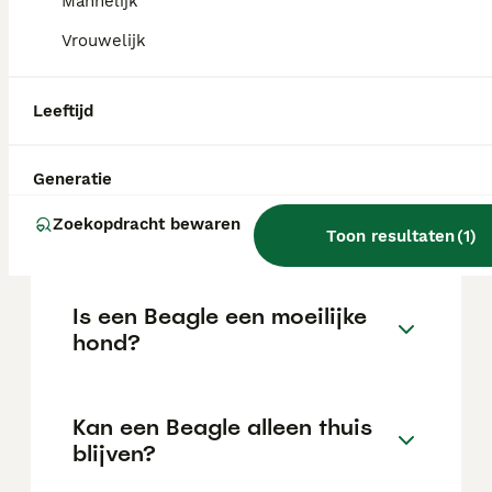
Mannelijk
Vrouwelijk
Wat is een normale prijs voor
een Beagle pup?
Leeftijd
De gemiddelde prijs voor een Beagle pup in
Nederland ligt rond de €676 maar dit kan
Generatie
variëren afhankelijk van factoren zoals de
stamboom, de reputatie van de fokker en de
Zoekopdracht bewaren
Toon resultaten
(
1
)
locatie.
Is een Beagle een moeilijke
hond?
Kan een Beagle alleen thuis
blijven?