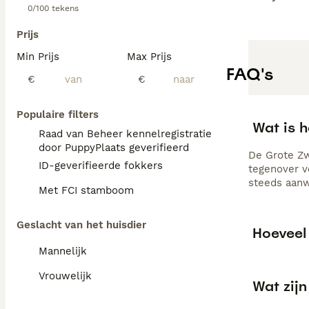
0/100 tekens
Prijs
Min Prijs
Max Prijs
FAQ's
€
€
Populaire filters
Wat is 
Raad van Beheer kennelregistratie
door PuppyPlaats geverifieerd
De Grote Zw
ID-geverifieerde fokkers
tegenover v
steeds aanw
Met FCI stamboom
Geslacht van het huisdier
Hoeveel
Mannelijk
Vrouwelijk
Wat zij