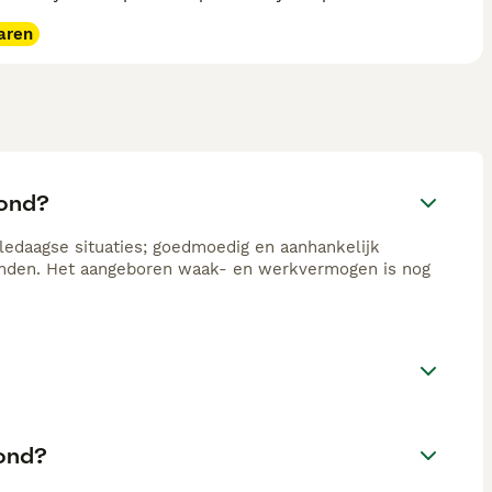
aren
hond?
edaagse situaties; goedmoedig en aanhankelijk
emden. Het aangeboren waak- en werkvermogen is nog
hond?