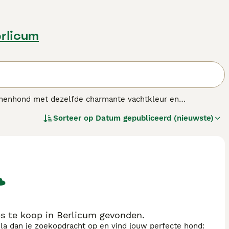
erlicum
nnenhond met dezelfde charmante vachtkleur en
paard gaat met een bereidheid om hun baasje tevreden te
Sorteer op
Datum gepubliceerd (nieuwste)
t hondenras.
 te koop in Berlicum gevonden.
sla dan je zoekopdracht op en vind jouw perfecte hond: