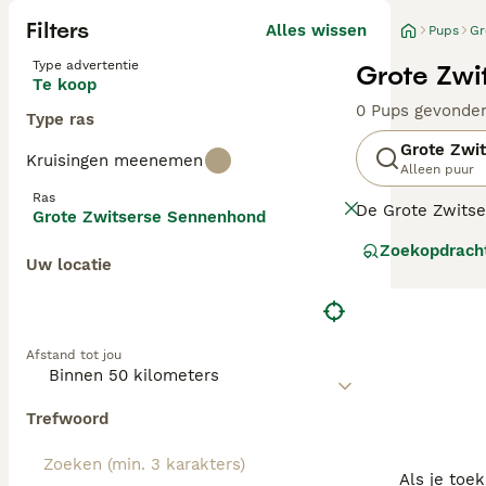
Filters
Alles wissen
Pups
Gr
Type advertentie
Grote Zwi
Te koop
0 Pups gevonde
Type ras
Grote Zwi
Kruisingen meenemen
Alleen puur
Ras
De Grote Zwitse
Grote Zwitserse Sennenhond
aftekeningen. Z
Zoekopdrach
stellen.
Uw locatie
Lees onze
Grot
Afstand tot jou
Trefwoord
Als je toe