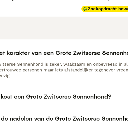
Zoekopdracht bew
het karakter van een Grote Zwitserse Sennen
itserse Sennenhond is zeker, waakzaam en onbevreesd in all
ertrouwde personen maar iets afstandelijker tegenover vre
ezig.
 kost een Grote Zwitserse Sennenhond?
n de nadelen van de Grote Zwitserse Sennen