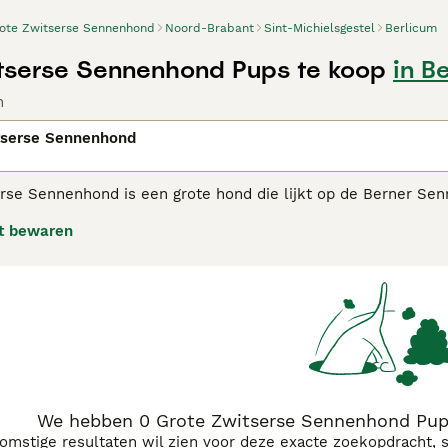
ote Zwitserse Sennenhond
Noord-Brabant
Sint-Michielsgestel
Berlicum
tserse Sennenhond Pups te koop
in B
n
tserse Sennenhond
rse Sennenhond is een grote hond die lijkt op de Berner Se
e staan bekend om hun kalme en betrouwbare karakter dat ge
t bewaren
e Zwitserse Sennenhond
adviespagina voor informatie over di
We hebben 0 Grote Zwitserse Sennenhond Pups
komstige resultaten wil zien voor deze exacte zoekopdracht, 